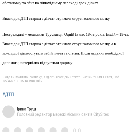
обстановку та збив на пішохідному переході двох дівчат.
Внаслідок ДТП старша з дівчат отримала струс головного мозку
Постраждалі – мешканки Трускавця. Одній із них 18-ть років, іншій – 19-ть.
Внаслідок ДТП старша з дівчат отримала струс головного мозку, а в
молодшої діагностували забій плеча та стегна. Після надання необхідної
допомоги, потерпілих підпустили додому.
Якщо ви помітили помилку, виділіть необхідний текст і натисніть Ctrl + Enter, щоб
повідомити про це редакцію
#ДТП
Ірина Труш
Головний редактор мережі міських сайтів CitySites
0,0