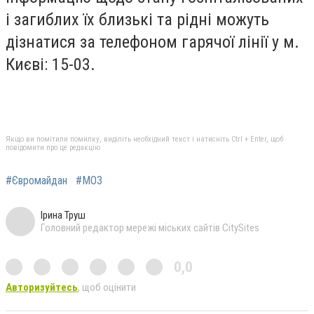
і загиблих їх близькі та рідні можуть
дізнатися за телефоном гарячої лінії у м.
Києві: 15-03.
Якщо ви помітили помилку, виділіть необхідний текст і натисніть Ctrl + Enter, щоб
повідомити про це редакцію
#Євромайдан
#МОЗ
Ірина Труш
Головний редактор мережі міських сайтів CitySites
0,0
Авторизуйтесь
, щоб оцінити