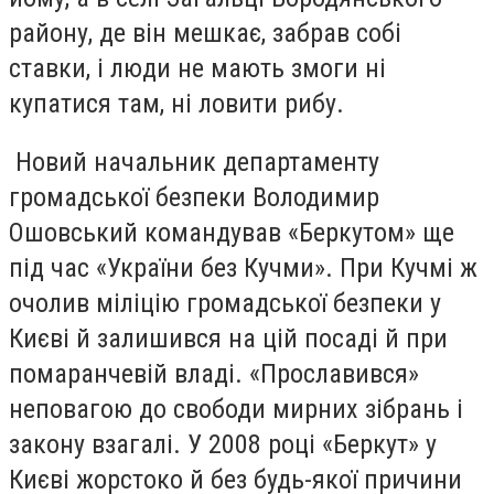
району, де він мешкає, забрав собі
ставки, і люди не мають змоги ні
купатися там, ні ловити рибу.
Новий начальник департаменту
громадської безпеки Володимир
Ошовський командував «Беркутом» ще
під час «України без Кучми». При Кучмі ж
очолив міліцію громадської безпеки у
Києві й залишився на цій посаді й при
помаранчевій владі. «Прославився»
неповагою до свободи мирних зібрань і
закону взагалі. У 2008 році «Беркут» у
Києві жорстоко й без будь-якої причини