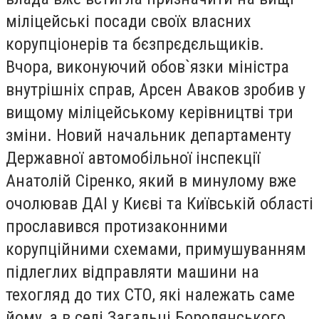
міліцейські посади своїх власних
корупціонерів та бєзпрєдєльщиків.
Вчора, виконуючий обов`язки міністра
внутрішніх справ, Арсен Аваков зробив у
вищому міліцейському керівництві три
зміни. Новий начальник департаменту
Державної автомобільної інспекції
Анатолій Сіренко, який в минулому вже
очолював ДАІ у Києві та Київській області
прославився протизаконними
корупційними схемами, примушуванням
підлеглих відправляти машини на
техогляд до тих СТО, які належать саме
йому, а в селі Загальці Бородянського