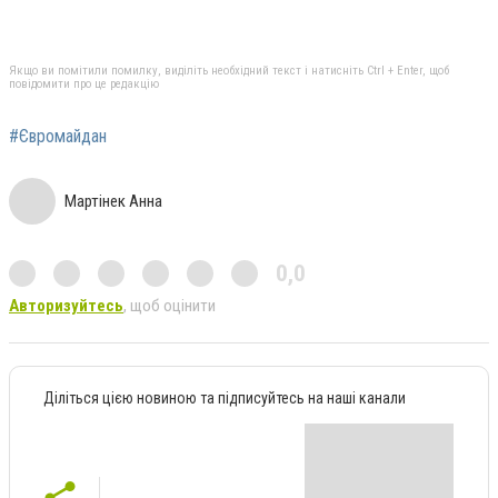
Якщо ви помітили помилку, виділіть необхідний текст і натисніть Ctrl + Enter, щоб
повідомити про це редакцію
#Євромайдан
Мартінек Анна
0,0
Авторизуйтесь
, щоб оцінити
Діліться цією новиною та підписуйтесь на наші канали