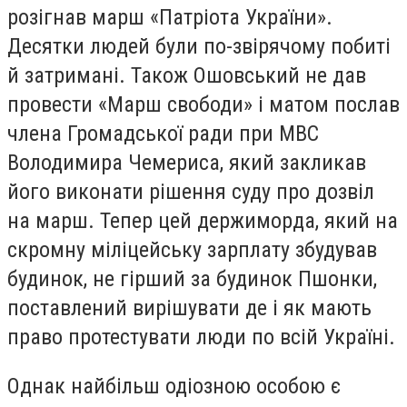
розігнав марш «Патріота України».
Десятки людей були по-звірячому побиті
й затримані. Також Ошовський не дав
провести «Марш свободи» і матом послав
члена Громадської ради при МВС
Володимира Чемериса, який закликав
його виконати рішення суду про дозвіл
на марш. Тепер цей держиморда, який на
скромну міліцейську зарплату збудував
будинок, не гірший за будинок Пшонки,
поставлений вирішувати де і як мають
право протестувати люди по всій Україні.
Однак найбільш одіозною особою є