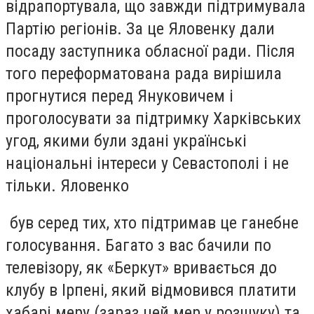
відрапортувала, що завжди підтримувала
Партію регіонів. За це Яловенку дали
посаду заступника обласної ради. Після
того переформатована рада вирішила
прогнутися перед Януковичем і
проголосувати за підтримку Харківських
угод, якими були здані українські
національні інтереси у Севастополі і не
тільки. Яловенко
був серед тих, хто підтримав це ганебне
голосування. Багато з вас бачили по
телевізору, як «Беркут» вривається до
клубу в Ірпені, який відмовився платити
хабарі меру (зараз цей мер у розшуку) та