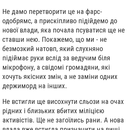
Не дамо перетворити це на фарс-
одобрямс, а прискіпливо підійдемо до
нової влади, яка почала псуватися ще не
ставши нею. Покажемо, що ми - не
безмозкий натовп, який слухняно
підіймає руки вслід за ведучим біля
мікрофону, а свідомі громадяни, які
хочуть якісних змін, а не заміни одних
держиморд на інших.
Не встигли ще висохнути сльози на очах
рідних і близьких вбитих міліцією
активістів. Ще не загоїлись рани. А нова
влада вже встигла призначити на вищі