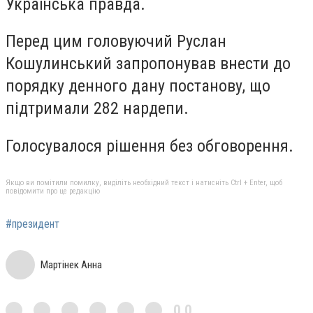
Українська правда.
Перед цим головуючий Руслан
Кошулинський запропонував внести до
порядку денного дану постанову, що
підтримали 282 нардепи.
Голосувалося рішення без обговорення.
Якщо ви помітили помилку, виділіть необхідний текст і натисніть Ctrl + Enter, щоб
повідомити про це редакцію
#президент
Мартінек Анна
0,0