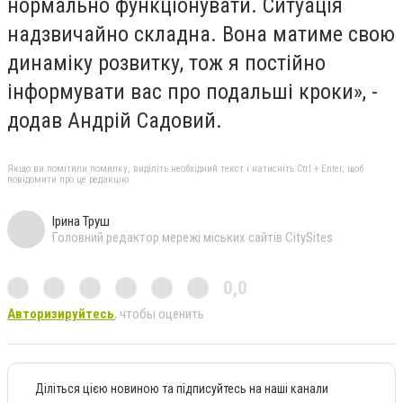
нормально функціонувати. Ситуація
надзвичайно складна. Вона матиме свою
динаміку розвитку, тож я постійно
інформувати вас про подальші кроки», -
додав Андрій Садовий.
Якщо ви помітили помилку, виділіть необхідний текст і натисніть Ctrl + Enter, щоб
повідомити про це редакцію
Ірина Труш
Головний редактор мережі міських сайтів CitySites
0,0
Авторизируйтесь
, чтобы оценить
Діліться цією новиною та підписуйтесь на наші канали