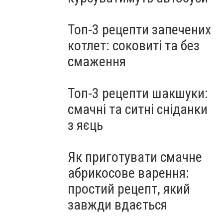
Топ-3 рецепти запечених
котлет: соковиті та без
смаження
Топ-3 рецепти шакшуки:
смачні та ситні сніданки
з яєць
Як приготувати смачне
абрикосове варення:
простий рецепт, який
завжди вдається