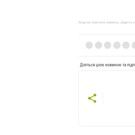
Якщо ви помітили помилку, виділіть нео
Діліться цією новиною та підп