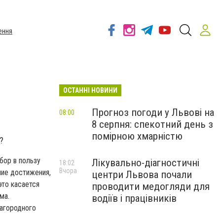
ення
ОСТАННІ НОВИНИ
Прогноз погоди у Львові на
08:00
8 серпня: спекотний день з
помірною хмарністю
?
бор в пользу
Лікувально-діагностичні
18:02
Вчора
шие достижения,
центри Львова почали
это касается
проводити медогляди для
ма.
водіїв і працівників
агородного