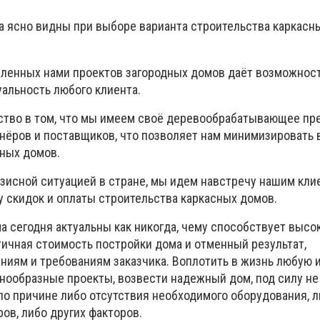
 ясно видны при выборе варианта строительства каркасн
ленных нами проектов загородных домов даёт возможнос
альность любого клиента.
тво в том, что мы имеем своё деревообрабатывающее пре
тнёров и поставщиков, что позволяет нам минимизировать 
сных домов.
изисной ситуацией в стране, мы идем навстречу нашим кли
у скидок и оплаты строительства каркасных домов.
а сегодня актуальны как никогда, чему способствует высо
тичная стоимость постройки дома и отменный результат,
иям и требованиям заказчика. Воплотить в жизнь любую 
нообразные проекты, возвести надежный дом, под силу не
по причине либо отсутствия необходимого оборудования, л
ов, либо других факторов.