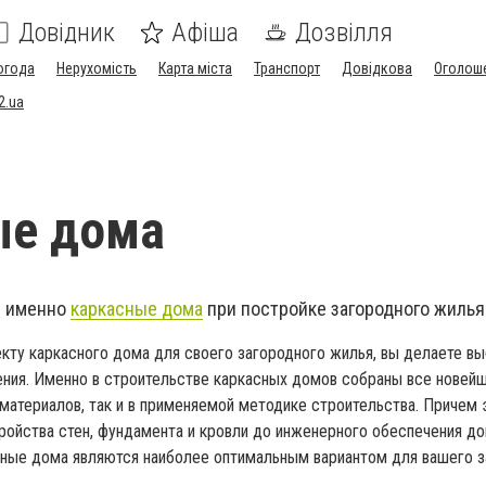
Довідник
Афіша
Дозвілля
огода
Нерухомість
Карта міста
Транспорт
Довідкова
Оголош
2.ua
ые дома
м именно
каркасные дома
при постройке загородного жилья
екту каркасного дома для своего загородного жилья, вы делаете вы
ения. Именно в строительстве каркасных домов собраны все новей
материалов, так и в применяемой методике строительства. Причем 
тройства стен, фундамента и кровли до инженерного обеспечения до
ные дома являются наиболее оптимальным вариантом для вашего з