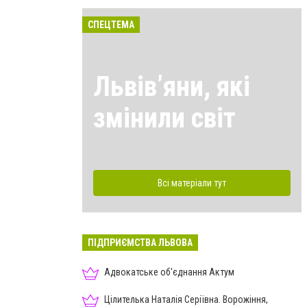
СПЕЦТЕМА
Львівʼяни, які
змінили світ
Всі матеріали тут
ПІДПРИЄМСТВА ЛЬВОВА
Адвокатське об'єднання Актум
Цілителька Наталія Серіївна. Ворожіння,