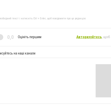
бхідний текст і натисніть Ctrl + Enter, щоб повідомити про це редакцію
0,0
Оцініть першим
Авторизуйтесь
, щоб
исуйтесь на наші канали