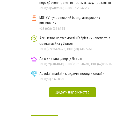
передбачення, зняття порчі, зглазу, прокляття
+380(67)578-21-87, +380(67)713-65-19
MOTYV - український бренд авторських
вишиванок
+38 (098) 936-84-54
Агентство нерухомості «Габріель» - експертна
оцінка майна у Львові
+380 (97) 254-99-20, +380 (93) 441-77-52
Алтех - вікна, двері у Львові
+380(32)240-48-40, +380(93)618-07-93, +380(67)800-80-26
Advokat market - юридичні послуги онлайн
+380(68)706-50-50
Додати підприємство