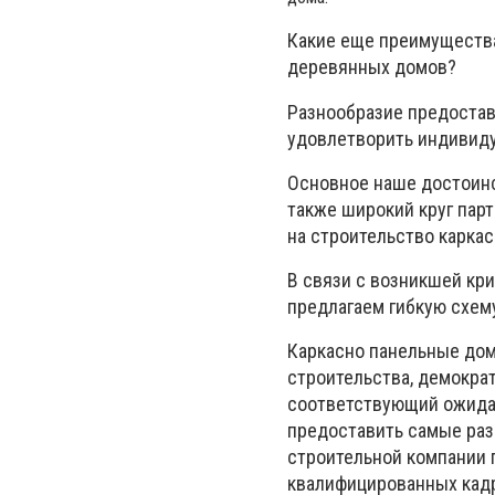
Какие еще преимущества
деревянных домов?
Разнообразие предостав
удовлетворить индивиду
Основное наше достоинс
также широкий круг пар
на строительство карка
В связи с возникшей кр
предлагаем гибкую схем
Каркасно панельные дом
строительства, демокра
соответствующий ожидан
предоставить самые раз
строительной компании 
квалифицированных кадр