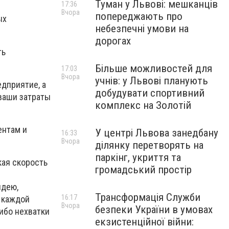
Туман у Львові: мешканців
17:36
Вчора
попереджають про
ых
небезпечні умови на
дорогах
ть
Більше можливостей для
17:03
Вчора
учнів: у Львові планують
дприятие, а
добудувати спортивний
ваши затраты
комплекс на Золотій
ентам и
У центрі Львова занедбану
16:33
Вчора
ділянку перетворять на
паркінг, укриття та
кая скорость
громадський простір
идею,
Трансформація Служби
16:17
 каждой
Вчора
безпеки України в умовах
ибо нехватки
екзистенційної війни: