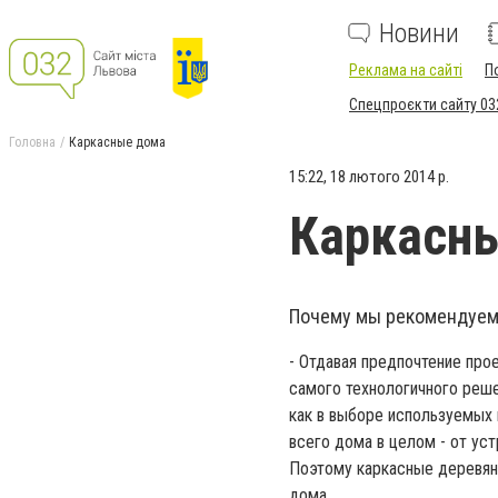
Новини
Реклама на сайті
П
Спецпроєкти сайту 03
Головна
Каркасные дома
15:22, 18 лютого 2014 р.
Каркасн
Почему мы рекомендуе
- Отдавая предпочтение про
самого технологичного реш
как в выборе используемых 
всего дома в целом - от ус
Поэтому каркасные деревян
дома.