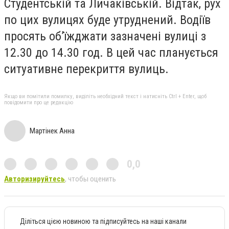
Студентській та Личаківській. Відтак, рух
по цих вулицях буде утруднений. Водіїв
просять об’їжджати зазначені вулиці з
12.30 до 14.30 год. В цей час планується
ситуативне перекриття вулиць.
Якщо ви помітили помилку, виділіть необхідний текст і натисніть Ctrl + Enter, щоб
повідомити про це редакцію
Мартінек Анна
0,0
Авторизируйтесь
, чтобы оценить
Діліться цією новиною та підписуйтесь на наші канали