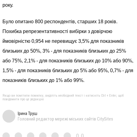
року.
Було опитано 800 респондентів, старших 18 років.
Похибка репрезентативності вибірки з довірчою
ймовірністю 0,954 не перевищує 3,5% для показників
близьких до 50%, 3% - для показників близьких до 25%
або 75%, 2,1% - для показників близьких до 10% або 90%,
1,5% - для показників близьких до 5% або 95%, 0,7% - для
показників близьких до 1% або 99%.
Якщо ви помітили помилку, виділіть необхідний текст і натисніть Ctrl + Enter, щоб
повідомити про це редакцію
Ірина Труш
Головний редактор мережі міських сайтів CitySites
0,0