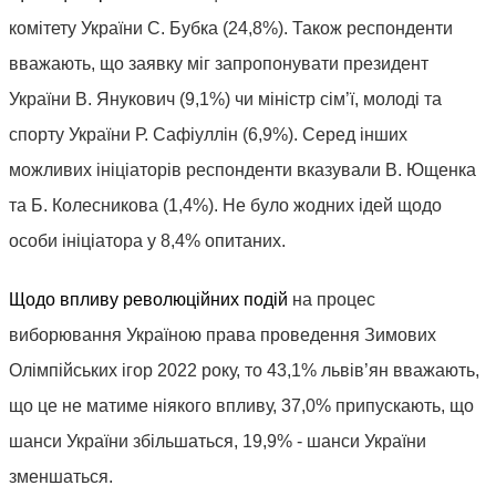
комітету України С. Бубка (24,8%). Також респонденти
вважають, що заявку міг запропонувати президент
України В. Янукович (9,1%) чи міністр сім’ї, молоді та
спорту України Р. Сафіуллін (6,9%). Серед інших
можливих ініціаторів респонденти вказували В. Ющенка
та Б. Колесникова (1,4%). Не було жодних ідей щодо
особи ініціатора у 8,4% опитаних.
Щодо
впливу революційних подій
на процес
виборювання Україною права проведення Зимових
Олімпійських ігор 2022 року, то 43,1% львів’ян вважають,
що це не матиме ніякого впливу, 37,0% припускають, що
шанси України збільшаться, 19,9% - шанси України
зменшаться.