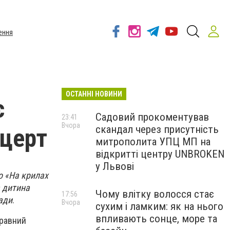
ення
ОСТАННІ НОВИНИ
є
Садовий прокоментував
23:41
Вчора
скандал через присутність
нцерт
митрополита УПЦ МП на
відкритті центру UNBROKEN
у Львові
во «На крилах
а дитина
Чому влітку волосся стає
17:56
ради
.
Вчора
сухим і ламким: як на нього
впливають сонце, море та
правний