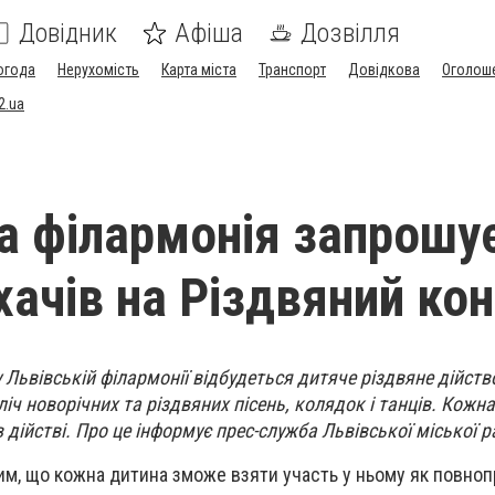
Довідник
Афіша
Дозвілля
огода
Нерухомість
Карта міста
Транспорт
Довідкова
Оголош
2.ua
а філармонія запрошу
хачів на Різдвяний ко
0 у Львівській філармонії відбудеться дитяче різдвяне дійст
ліч новорічних та різдвяних пісень, колядок і танців. Кожн
 дійстві. Про це інформує прес-служба Львівської міської 
им, що кожна дитина зможе взяти участь у ньому як повно