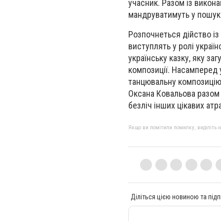
учасник. Разом із викон
мандруватимуть у пошука
Розпочнеться дійство із 
виступлять у ролі украї
українську казку, яку за
композиції. Насамперед 
танцювальну композицію «
Оксана Ковальова разом 
безліч інших цікавих атр
Якщо ви помітили помилку, виділіть нео
Діліться цією новиною та підп