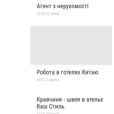
Агент з нерухомості
15:54, 27 липня
Робота в готелях Китаю
14:47, 2 серпня
Кравчиня - швея в ательє
Ваш Стиль
11:04, 27 липня