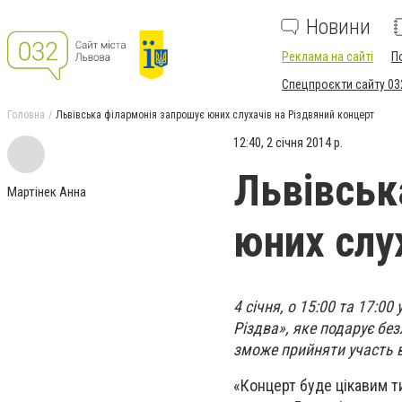
Новини
Реклама на сайті
П
Спецпроєкти сайту 03
Головна
Львівська філармонія запрошує юних слухачів на Різдвяний концерт
12:40, 2 січня 2014 р.
Львівськ
Мартінек Анна
юних слу
4 січня, о 15:00 та 17:0
Різдва», яке подарує без
зможе прийняти участь в
«Концерт буде цікавим т