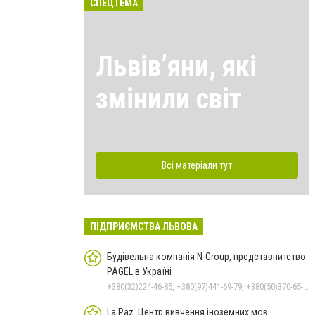
СПЕЦТЕМА
Львівʼяни, які
змінили світ
Всі матеріали тут
ПІДПРИЄМСТВА ЛЬВОВА
Будівельна компанія N-Group, представнитство
PAGEL в Україні
+380(32)224-46-85, +380(97)441-69-79, +380(50)370-65-78
La Paz. Центр вивчення іноземних мов