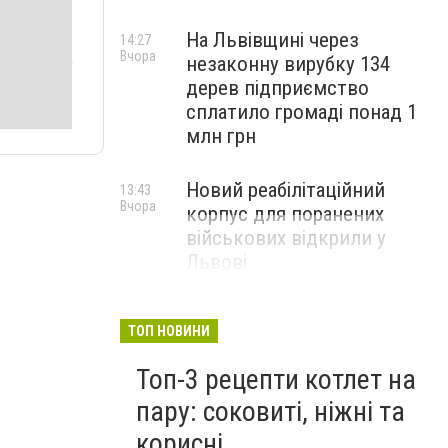
На Львівщині через
14:27
Вчора
незаконну вирубку 134
дерев підприємство
сплатило громаді понад 1
млн грн
Новий реабілітаційний
13:43
Вчора
корпус для поранених
військових відкрили у
Львові
ТОП НОВИНИ
Топ-3 рецепти котлет на
пару: соковиті, ніжні та
корисні