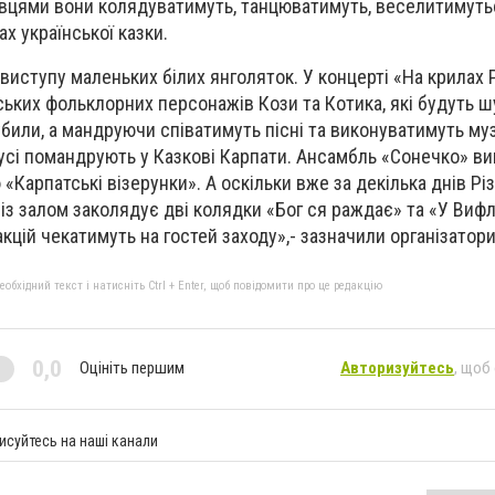
авцями вони колядуватимуть, танцюватимуть, веселитимуть
х української казки.
виступу маленьких білих янголяток. У концерті «На крилах 
нських фольклорних персонажів Кози та Котика, які будуть ш
губили, а мандруючи співатимуть пісні та виконуватимуть му
усі помандрують у Казкові Карпати. Ансамбль «Сонечко» в
Карпатські візерунки». А оскільки вже за декілька днів Рі
із залом заколядує дві колядки «Бог ся раждає» та «У Вифл
акцій чекатимуть на гостей заходу»,- зазначили організатори
бхідний текст і натисніть Ctrl + Enter, щоб повідомити про це редакцію
0,0
Оцініть першим
Авторизуйтесь
, щоб
исуйтесь на наші канали