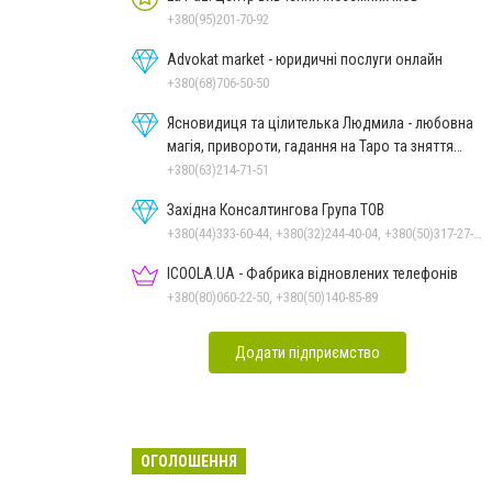
+380(95)201-70-92
Advokat market - юридичні послуги онлайн
+380(68)706-50-50
Ясновидиця та цілителька Людмила - любовна
магія, привороти, гадання на Таро та зняття
порчі
+380(63)214-71-51
Західна Консалтингова Група ТОВ
+380(44)333-60-44, +380(32)244-40-04, +380(50)317-27-37
ICOOLA.UA - Фабрика відновлених телефонів
+380(80)060-22-50, +380(50)140-85-89
Додати підприємство
ОГОЛОШЕННЯ