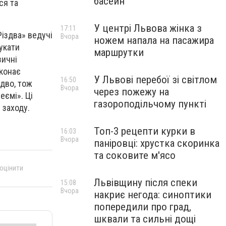
басейн
ся та
У центрі Львова жінка з
17:11
Різдва» ведучі
Вчора
ножем напала на пасажира
укати
маршрутки
зичні
иконає
У Львові перебої зі світлом
16:50
здво, тож
Вчора
через пожежу на
еємі». Ці
газороподільчому пункті
 заходу.
Топ-3 рецепти курки в
16:03
Вчора
паніровці: хрустка скоринка
та соковите м'ясо
 оцінити
Львівщину після спеки
15:08
Вчора
накриє негода: синоптики
попередили про град,
шквали та сильні дощі