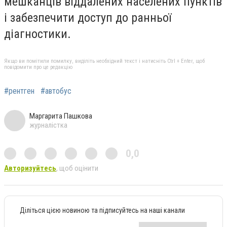
мешканців віддалених населених пунктів
і забезпечити доступ до ранньої
діагностики.
Якщо ви помітили помилку, виділіть необхідний текст і натисніть Ctrl + Enter, щоб
повідомити про це редакцію
#рентген
#автобус
Маргарита Пашкова
журналістка
0,0
Авторизуйтесь
, щоб оцінити
Діліться цією новиною та підписуйтесь на наші канали