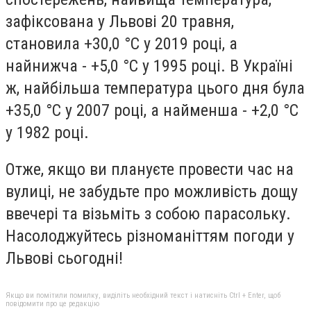
зафіксована у Львові 20 травня,
становила +30,0 °С у 2019 році, а
найнижча - +5,0 °С у 1995 році. В Україні
ж, найбільша температура цього дня була
+35,0 °С у 2007 році, а найменша - +2,0 °С
у 1982 році.
Отже, якщо ви плануєте провести час на
вулиці, не забудьте про можливість дощу
ввечері та візьміть з собою парасольку.
Насолоджуйтесь різноманіттям погоди у
Львові сьогодні!
Якщо ви помітили помилку, виділіть необхідний текст і натисніть Ctrl + Enter, щоб
повідомити про це редакцію