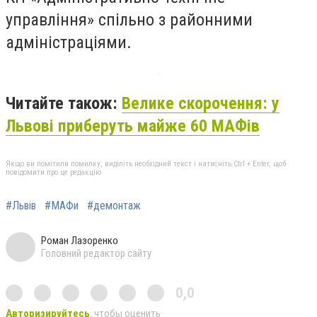
управління» спільно з районними
адміністраціями.
Читайте також:
Велике скорочення: у
Львові приберуть майже 60 МАФів
Якщо ви помітили помилку, виділіть необхідний текст і натисніть Ctrl + Enter, щоб
повідомити про це редакцію
#Львів
#МАФи
#демонтаж
Роман Лазоренко
Головний редактор сайту
0,0
Авторизируйтесь
, чтобы оценить