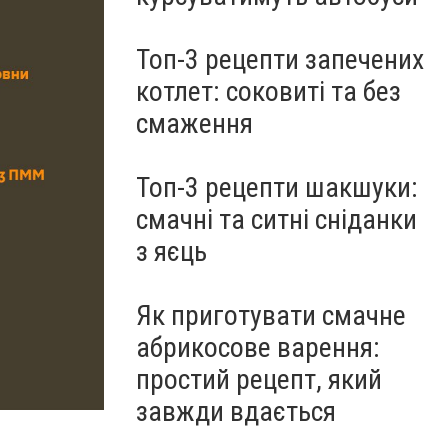
Топ-3 рецепти запечених
котлет: соковиті та без
смаження
Топ-3 рецепти шакшуки:
смачні та ситні сніданки
з яєць
Як приготувати смачне
абрикосове варення:
простий рецепт, який
завжди вдається