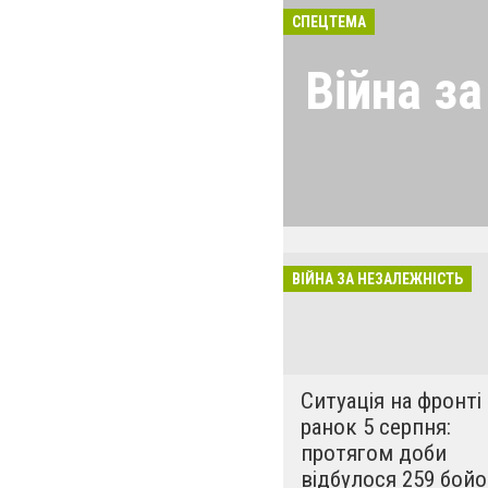
СПЕЦТЕМА
Війна з
Україна дає відс
почалася 24 лют
обстрілюють міс
ЗСУ дає гідну в
ВІЙНА ЗА НЕЗАЛЕЖНІСТЬ
Ситуація на фронті
ранок 5 серпня:
протягом доби
відбулося 259 бой