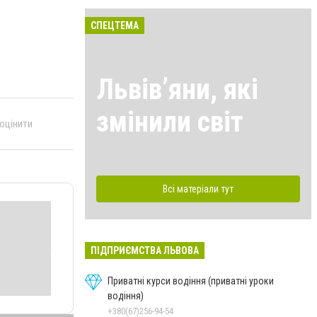
СПЕЦТЕМА
Львівʼяни, які
змінили світ
 оцінити
Всі матеріали тут
ПІДПРИЄМСТВА ЛЬВОВА
Приватні курси водіння (приватні уроки
водіння)
+380(67)256-94-54