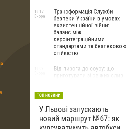
Трансформація Служби
16:17
Вчора
безпеки України в умовах
екзистенційної війни:
баланс між
євроінтеграційними
стандартами та безпековою
стійкістю
Від пирога до соусу: що
16:03
Вчора
приготувати зі свіжих слив
ТОП НОВИНИ
У Львові запускають
новий маршрут №67: як
курсуватимуть автобуси