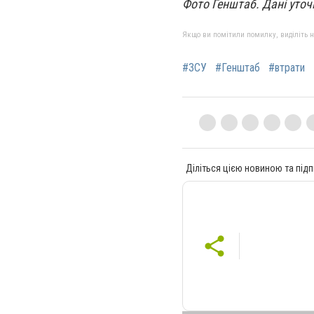
Фото Генштаб. Дані уто
Якщо ви помітили помилку, виділіть нео
#ЗСУ
#Генштаб
#втрати
Діліться цією новиною та підп