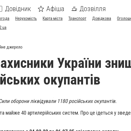
Довідник
Афіша
Дозвілля
огода
Нерухомість
Карта міста
Транспорт
Довідкова
Оголош
2.ua
йне джерело
захисники України зни
ійських окупантів
или оборони ліквідували 1180 російських окупантів.
та майже 40 артилерійських систем. Про це ідеться у зведе