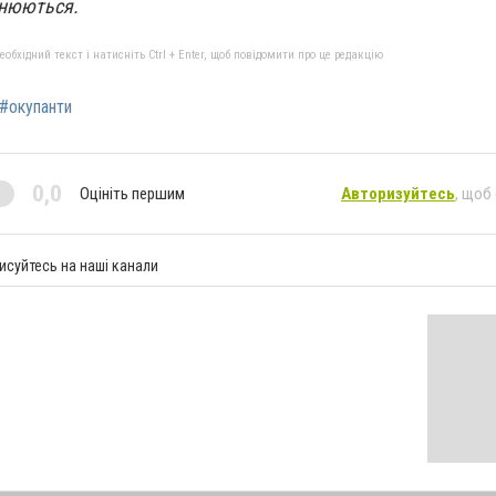
чнюються.
бхідний текст і натисніть Ctrl + Enter, щоб повідомити про це редакцію
#окупанти
0,0
Оцініть першим
Авторизуйтесь
, щоб
исуйтесь на наші канали