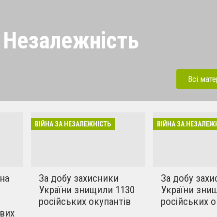
а Незалежність
іч російській навалі, яка
ого 2022 року. Росіяни
Всі мате
та, гинуть мирні жителі.
ідповідь терористам рф.
ВІЙНА ЗА НЕЗАЛЕЖНІСТЬ
ВІЙНА ЗА НЕЗАЛЕЖ
 на
За добу захисники
За добу зах
України знищили 1130
України зни
російських окупантів
російських о
ових