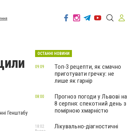
ення
ОСТАННІ НОВИНИ
щили
Топ-3 рецепти, як смачно
09:09
приготувати гречку: не
лише як гарнір
Прогноз погоди у Львові на
08:00
8 серпня: спекотний день з
помірною хмарністю
нні Генштабу
Лікувально-діагностичні
18:02