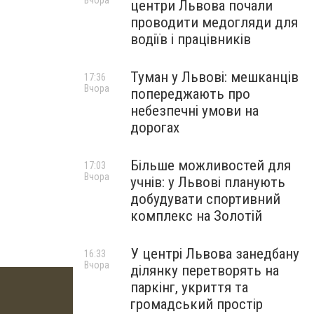
Вчора
центри Львова почали
проводити медогляди для
водіїв і працівників
Туман у Львові: мешканців
17:36
Вчора
попереджають про
небезпечні умови на
дорогах
Більше можливостей для
17:03
Вчора
учнів: у Львові планують
добудувати спортивний
комплекс на Золотій
У центрі Львова занедбану
16:33
Вчора
ділянку перетворять на
паркінг, укриття та
громадський простір