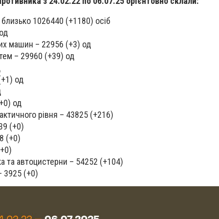
противника з 24.02.22 по 06.07.25 орієнтовно склали:
 близько 1026440 (+1180) осіб
 од
х машин – 22956 (+3) од
тем – 29960 (+39) од
д
(+1) од
д
+0) од
ктичного рівня – 43825 (+216)
39 (+0)
8 (+0)
(+0)
ка та автоцистерни – 54252 (+104)
– 3925 (+0)