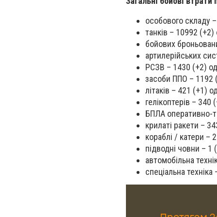
Загальні бойові втрати 
особового складу –
танків – 10992 (+2)
бойових броньовани
артилерійських сис
РСЗВ – 1430 (+2) о
засоби ППО – 1192 
літаків – 421 (+1) о
гелікоптерів – 340 (
БПЛА оперативно-та
крилаті ракети – 34
кораблі / катери – 2
підводні човни – 1 
автомобільна техні
спеціальна техніка 