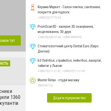
Керама Маркет - Салон плитки, сантехніки,
покриття для підлоги
+380(32)277-73-34
PromScan3D - лазерне 3D сканування,
моделювання, 3D друк
+380(50)540-57-66, +380678500352
ріали тут
Стоматологічний центр Dental Euro (Євро
Дентал)
Б3 Пейтбол, страйкбол, пейнтбол, лазертаг,
НІСТЬ
таймтаг у Львові
+380(73)211-21-81, +380(67)211-21-81
Master Relax - студія масажу
0965181114
исники
щили 1360
Додати підприємство
купантів