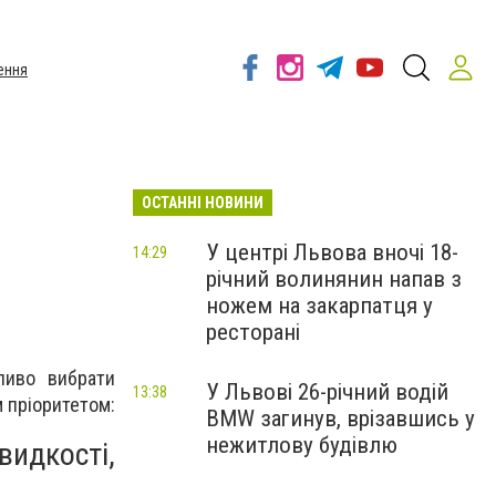
ення
ОСТАННІ НОВИНИ
У центрі Львова вночі 18-
14:29
річний волинянин напав з
ножем на закарпатця у
ресторані
ливо вибрати
У Львові 26-річний водій
13:38
м пріоритетом:
BMW загинув, врізавшись у
нежитлову будівлю
видкості,