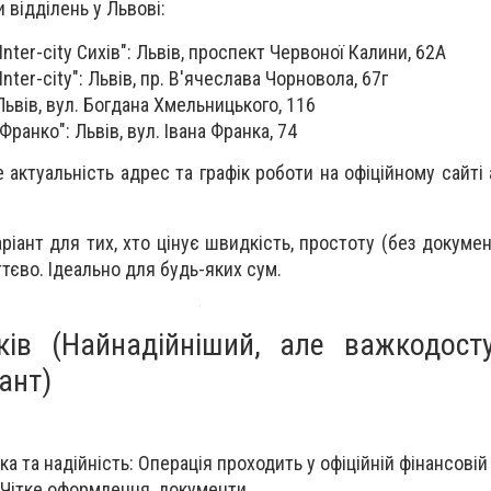
и відділень у Львові:
Inter-city Сихів": Львів, проспект Червоної Калини, 62А
nter-city": Львів, пр. В'ячеслава Чорновола, 67г
ьвів, вул. Богдана Хмельницького, 116
Франко": Львів, вул. Івана Франка, 74
 актуальність адрес та графік роботи на офіційному сайті
ріант для тих, хто цінує швидкість, простоту (без документ
тєво. Ідеально для будь-яких сум.
нків (Найнадійніший, але важкодост
ант)
 та надійність: Операція проходить у офіційній фінансовій 
Чітке оформлення, документи.