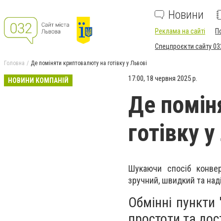
Новини
Реклама на сайті
П
Спецпроєкти сайту 03
Головна
Де поміняти криптовалюту на готівку у Львові
17:00, 18 червня 2025 р.
НОВИНИ КОМПАНІЙ
Де помін
готівку у
Шукаючи спосіб конвер
зручний, швидкий та наді
Обмінні пункти
простоти та дос