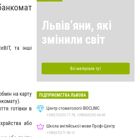
банкомат
Львівʼяни, які
змінили світ
eBIT, та інші
Всі матеріали тут
обмін на карту
ПІДПРИЄМСТВА ЛЬВОВА
нкомату).
ття готівки в
Центр стоматології BIOCLINIC
+380(73)333-77-78, +380(63)262-64-60
ахрайства або
Школа англійської мови Профі-Центр
+380(67)371-96-12