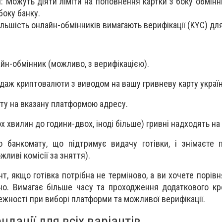
и: Можуть діяти ліміти на поповнення картки з боку обмінн
боку банку.
ільшість онлайн-обмінників вимагають верифікації (KYC) для
йн-обмінник (можливо, з верифікацією).
даж криптовалюти з виводом на вашу гривневу карту україн
ту на вказану платформою адресу.
ох хвилин до години-двох, іноді більше) гривні надходять на
 банкомату, що підтримує видачу готівки, і знімаєте 
жливі комісії за зняття).
ант, якщо готівка потрібна не терміново, а ви хочете порів
но. Вимагає більше часу та проходження додаткового кр
ежності при виборі платформи та можливої верифікації.
ндації для всіх варіантів