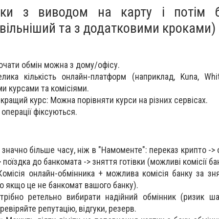
ики з виводом на карту і потім 
овільніший та з додатковими кроками)
Почати обмін можна з дому/офісу.
лика кількість онлайн-платформ (наприклад, Kuna, Whit
ми курсами та комісіями.
кращий курс: Можна порівняти курси на різних сервісах.
 операції фіксуються.
значно більше часу, ніж в "Намоменте": переказ крипто -> 
 поїздка до банкомата -> зняття готівки (можливі комісії ба
 Комісія онлайн-обмінника + можлива комісія банку за зня
о якщо це не банкомат вашого банку).
трібно ретельно вибирати надійний обмінник (ризик ш
еревіряйте репутацію, відгуки, резерв.