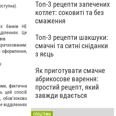
Топ-3 рецепти запечених
оступна).
котлет: соковиті та без
смаження
их банків НЕ
діленнях. Це
Топ-3 рецепти шакшуки:
вів.
смачні та ситні сніданки
ократизованим:
е оформлення,
з яєць
у.
Як приготувати смачне
абрикосове варення:
простий рецепт, який
ими, фактична
ть цей спосіб
завжди вдається
, обов'язково
ме відділеннях
СПЕЦТЕМА