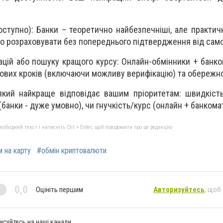
оступно): Банки – теоретично найбезпечніші, але практич
рто розраховувати без попереднього підтвердження від само
ацій або пошуку кращого курсу: Онлайн-обмінники + банко
кових кроків (включаючи можливу верифікацію) та обережно
який найкраще відповідає вашим пріоритетам: швидкіст
(банки - дуже умовно), чи гнучкість/курс (онлайн + банкомат
бхідний текст і натисніть Ctrl + Enter, щоб повідомити про це редакцію
 на карту
#обмін криптовалюти
0,0
Оцініть першим
Авторизуйтесь
, щоб
исуйтесь на наші канали