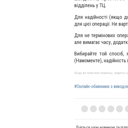
відділень у ТЦ.
Для надійності (якщо д
для цієї операції. Не ва
Для не термінових опер
але вимагає часу, додат
Вибирайте той спосіб, 
(Намоменте), надійність 
Якщо ви помітили помилку, виділіть нео
#Онлайн-обмінники з виводом
Діліться цією новиною та підп