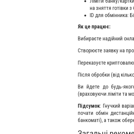
Ліміти банку/картк
на зняття готівки з 
ID для обмінника: Б
Як це працює:
Вибираєте надійний онла
Створюєте заявку на про
Переказуєте криптовалю
Після обробки (від кільк
Ви йдете до будь-якого
(враховуючи ліміти та мо
Підсумок
: Гнучкий варі
почати обмін дистанцій
банкоматі), а також обер
Загальні рекоме