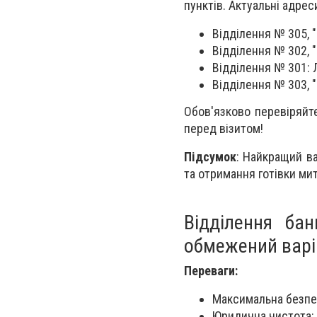
пунктів. Актуальні адрес
Відділення № 305, "
Відділення № 302, "I
Відділення № 301: Л
Відділення № 303, "
Обов'язково перевіряйте
перед візитом!
Підсумок
: Найкращий ва
та отримання готівки мит
Відділення ба
обмежений варі
Переваги:
Максимальна безпека
Юридична чистота: 