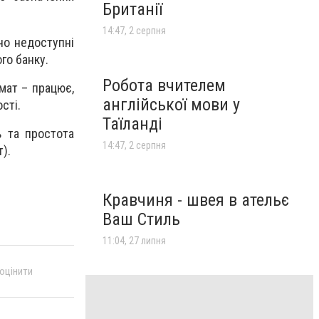
Британії
14:47, 2 серпня
но недоступні
го банку.
Робота вчителем
мат – працює,
англійської мови у
сті.
Таїланді
ь та простота
14:47, 2 серпня
).
Кравчиня - швея в ательє
Ваш Стиль
11:04, 27 липня
 оцінити