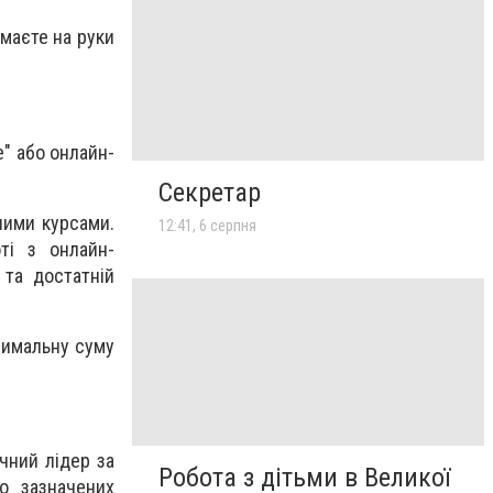
имаєте на руки
" або онлайн-
Секретар
ними курсами.
12:41, 6 серпня
ті з онлайн-
 та достатній
симальну суму
ечний лідер за
Робота з дітьми в Великої
о зазначених