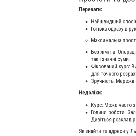
Переваги:
Найшвидший спосіб:
Готівка одразу в ру
Максимальна прост
Без лімітів: Операц
так і значні суми.
Фіксований курс: В
для точного розраху
Зручність: Мережа 
Недоліки:
Курс: Може часто з
Години роботи: Зал
Дивіться розклад ро
Як знайти та адреси у Л