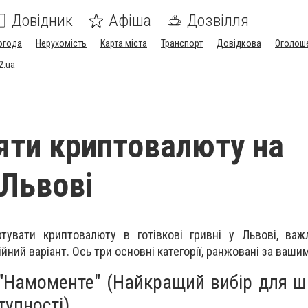
Довідник
Афіша
Дозвілля
огода
Нерухомість
Карта міста
Транспорт
Довідкова
Оголош
2.ua
яти криптовалюту на
 Львові
тувати криптовалюту в готівкові гривні у Львові, важ
йний варіант. Ось три основні категорії, ранжовані за ваши
 "Намоменте" (Найкращий вибір для ш
тупності)