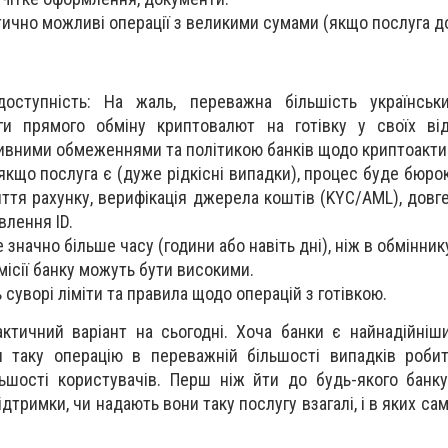
тично можливі операції з великими сумами (якщо послуга д
ступність: На жаль, переважна більшість українськ
ги прямого обміну криптовалют на готівку у своїх від
ивними обмеженнями та політикою банків щодо криптоакти
 якщо послуга є (дуже рідкісні випадки), процес буде бюр
иття рахунку, верифікація джерела коштів (KYC/AML), довг
влення ID.
 значно більше часу (години або навіть дні), ніж в обмінник
місії банку можуть бути високими.
 суворі ліміти та правила щодо операцій з готівкою.
ктичний варіант на сьогодні. Хоча банки є найнадійніш
и таку операцію в переважній більшості випадків роби
шості користувачів. Перш ніж йти до будь-якого банку
ідтримки, чи надають вони таку послугу взагалі, і в яких са