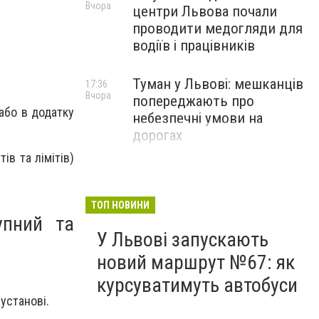
Вчора
центри Львова почали
проводити медогляди для
водіїв і працівників
Туман у Львові: мешканців
17:36
Вчора
попереджають про
 або в додатку
небезпечні умови на
дорогах
ів та лімітів)
ТОП НОВИНИ
упний та
У Львові запускають
новий маршрут №67: як
курсуватимуть автобуси
установі.