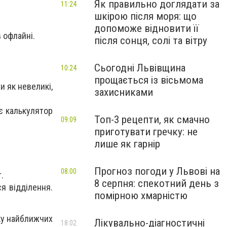
Як правильно доглядати за
11:24
шкірою після моря: що
допоможе відновити її
 офлайні.
після сонця, солі та вітру
Сьогодні Львівщина
10:24
прощається із вісьмома
и як невеликі,
захисниками
 є калькулятор
Топ-3 рецепти, як смачно
09:09
приготувати гречку: не
лише як гарнір
Прогноз погоди у Львові на
08:00
.
8 серпня: спекотний день з
я відділення.
помірною хмарністю
у найближчих
Лікувально-діагностичні
18:02