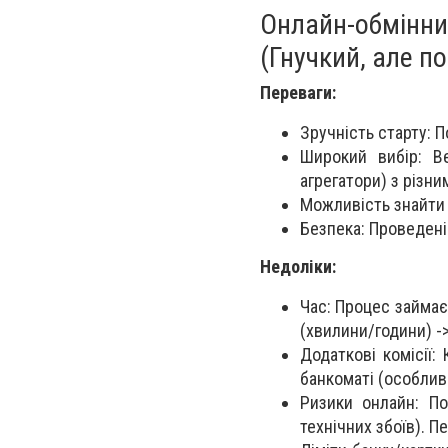
Онлайн-обмінн
(Гнучкий, але п
Переваги:
Зручність старту: 
Широкий вибір: Ве
агрегатори) з різни
Можливість знайти 
Безпека: Проведені
Недоліки:
Час: Процес займає 
(хвилини/години) ->
Додаткові комісії:
банкоматі (особлив
Ризики онлайн: По
технічних збоїв). П