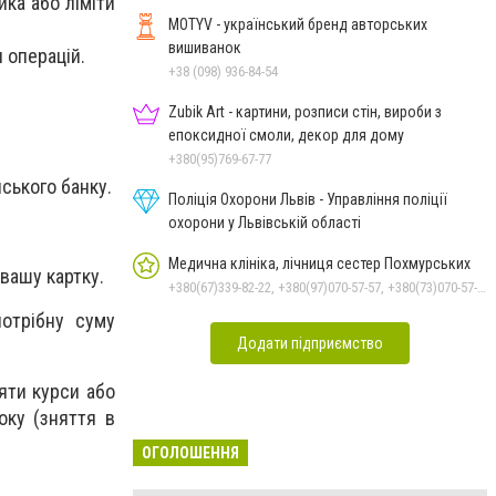
ика або ліміти
MOTYV - український бренд авторських
вишиванок
 операцій.
+38 (098) 936-84-54
Zubik Art - картини, розписи стін, вироби з
епоксидної смоли, декор для дому
+380(95)769-67-77
ського банку.
Поліція Охорони Львів - Управління поліції
охорони у Львівській області
Медична клініка, лічниця сестер Похмурських
 вашу картку.
+380(67)339-82-22, +380(97)070-57-57, +380(73)070-57-57
потрібну суму
Додати підприємство
няти курси або
оку (зняття в
ОГОЛОШЕННЯ