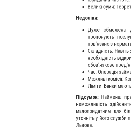
Великі суми: Теоре
Недоліки:
Дуже обмежена до
пропонують послу
пов'язано з нормат
Складність: Навіть
необхідність відкр
обов'язкове пред'я
Час: Операція займе
Можливі комісії: Ко
Ліміти: Банки мають
Підсумок
: Найменш пра
неможливість здійснит
малопридатним для біль
уточніть у його служби п
Львова.