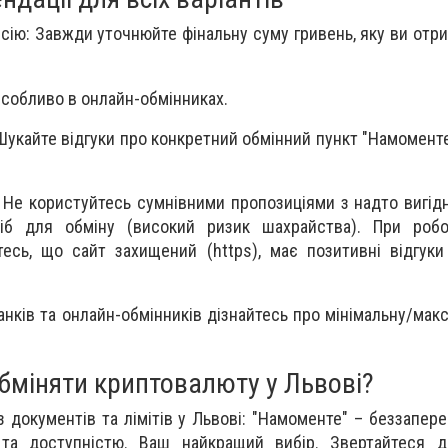
ісію: Завжди уточнюйте фінальну суму гривень, яку ви отр
собливо в онлайн-обмінниках.
Шукайте відгуки про конкретний обмінний пункт "Намоменте
: Не користуйтесь сумнівними пропозиціями з надто вигід
іб для обміну (високий ризик шахрайства). При робо
есь, що сайт захищений (https), має позитивні відгуки
анків та онлайн-обмінників дізнайтесь про мінімальну/мак
бміняти криптовалюту у Львові?
з документів та лімітів у Львові: "Намоменте" – беззапер
та доступністю. Ваш найкращий вибір. Звертайтеся д