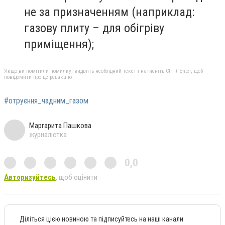
не за призначенням (наприклад:
газову плиту – для обігріву
приміщення);
Якщо ви помітили помилку, виділіть необхідний текст і натисніть Ctrl + Enter, щоб
повідомити про це редакцію
#отруєння_чадним_газом
Маргарита Пашкова
журналістка
0,0
Авторизуйтесь
, щоб оцінити
Діліться цією новиною та підписуйтесь на наші канали