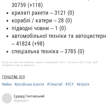
30759 (+118)
крилаті ракети ‒ 3121 (0)
кораблі / катери ‒ 28 (0)
підводні човни ‒ 1 (0)
автомобільної техніки та автоцистерн
‒ 41824 (+98)
спеціальна техніка ‒ 3785 (0)
Якщо ви помітили помилку, виділіть необхідний текст і натисніть Ctrl + Enter, щоб
повідомити про це редакцію
ГЕНШТАБ ЗСУ
#війна
#російська агресія
#Генштаб
#ЗСУ
#втрати
Едуард Гонтовський
Журналіст