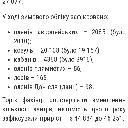
27 077.
У ході зимового обліку зафіксовано:
оленів європейських – 2085 (було
2010);
козуль – 20 108 (було 19 157);
кабанів – 4388 (було 3918);
оленів плямистих – 56;
лосів – 165;
оленів Даніеля (лань) – 98.
Торік фахівці спостерігали зменшення
кількості зайців, натомість цього року
зафіксували приріст — з 44 884 до 46 251.