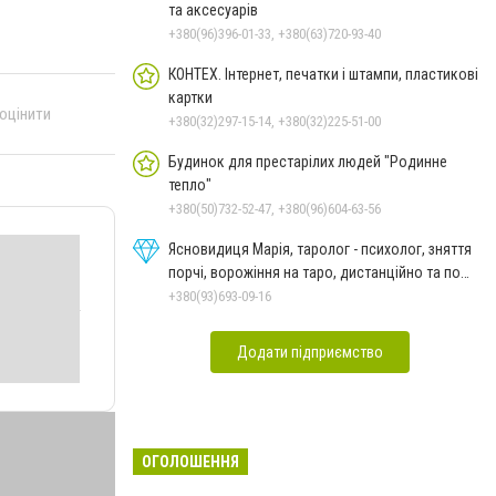
та аксесуарів
+380(96)396-01-33, +380(63)720-93-40
КОНТЕХ. Інтернет, печатки і штампи, пластикові
картки
 оцінити
+380(32)297-15-14, +380(32)225-51-00
Будинок для престарілих людей "Родинне
тепло"
+380(50)732-52-47, +380(96)604-63-56
Ясновидиця Марія, таролог - психолог, зняття
порчі, ворожіння на таро, дистанційно та по
фото
+380(93)693-09-16
Додати підприємство
ОГОЛОШЕННЯ