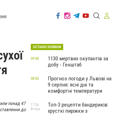
ення
ОСТАННІ НОВИНИ
сухої
1130 мертвих окупантів за
09:08
добу - Генштаб
тя
Прогноз погоди у Львові на
08:00
9 серпня: ясні дні та
комфортні температури
пили понад 47
Топ-3 рецепти бандериків:
17:26
 ставлення до
Вчора
хрусткі пиріжки з