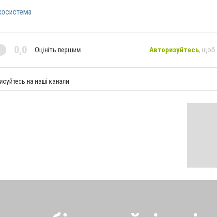
косистема
0,0
Оцініть першим
Авторизуйтесь
, щоб
исуйтесь на наші канали