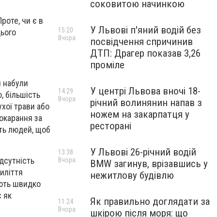
соковитою начинкою
роте, чи є в
У Львові п'яний водій без
15:20
цього
Вчора
посвідчення спричинив
ДТП: Драгер показав 3,26
проміле
и набули
У центрі Львова вночі 18-
14:29
, більшість
Вчора
річний волинянин напав з
хої трави або
ножем на закарпатця у
покарання за
ресторані
сть людей, щоб
У Львові 26-річний водій
13:38
ідсутність
Вчора
BMW загинув, врізавшись у
иліття
нежитлову будівлю
ають швидко
 як
Як правильно доглядати за
11:24
Вчора
шкірою після моря: що