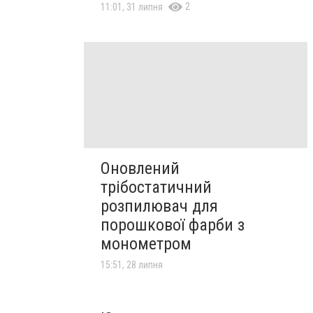
2
11:01, 31 липня
Оновлений
трібостатичний
розпилювач для
порошкової фарби з
монометром
15:51, 28 липня