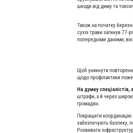
шкоди від диму та токси
Також на початку березн
сухої трави загинув 77-р
попередніми даними, він
Щоб уникнути повторення
щодо профілактики поже
На думку спеціалістів,
штрафи, а й через широк
громадян.
Покращити координацію м
забезпечують безпеку, по
Розвивати інфраструктур