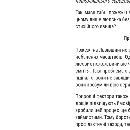
навколишнього середови
Такі масштабні пожежі н
цьому лише людська безв
стихійного явища?
Пр
Пожежі на Львівщині не є
небачених масштабів.
Од
лісових пожеж виникає ч
сміття. Така проблема є 
підпал є, вони не завжд
вони зрозуміли всю серй
Природні фактори також в
дощів підвищують ймовір
зробили цей процес ще б
займистими. Тому бороть
профілактичні заходи, так