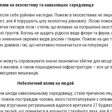
плив на екосистему та навколишнє середовище
сля себе руйнівні наслідки. Пожежі в екосистемах не лиш
іт, але й порушують цілу екологічну рівновагу. Лісові поже
ки гектарів лісів і степів, що впливає на погіршення якост
зії ґрунтів. Вогонь не щадить рідкісні види флори та фауни,
 зникнення окремих видів рослин і тварин. Пожежі на цих 
 домівок і їжі, що негативно позначається на популяціях.
ежі можуть спровокувати значні економічні збитки для місце
их масивів, а також пошкодження інфраструктури — все це л
 місцевих мешканців.
Небезпечний вплив на людей
крім шкоди навколишньому середовищу, стали причиною лю
з пожеж постраждав чоловік, якого госпіталізували з опіка
му втручанню рятувальників вдалося врятувати 27 будіве
 людей, що опинилися в епіцентрі стихійного лиха, але й т