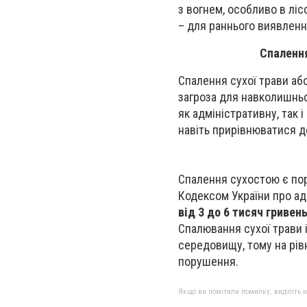
з вогнем, особливо в лі
– для раннього виявленн
Спалення
Спалення сухої трави аб
загроза для навколишньо
як адміністративну, так і
навіть прирівнюватися до
Спалення сухостою є пор
Кодексом України про а
від 3 до 6 тисяч гривень
Спалювання сухої трави 
середовищу, тому на рів
порушення.
Якщо ви помітили помилку, виділіть нео