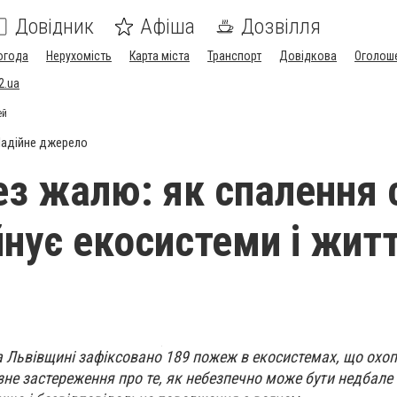
Довідник
Афіша
Дозвілля
огода
Нерухомість
Карта міста
Транспорт
Довідкова
Оголош
2.ua
ей
адійне джерело
ез жалю: як спалення 
йнує екосистеми і жит
а Львівщині зафіксовано 189 пожеж в екосистемах, що охо
озне застереження про те, як небезпечно може бути недбале