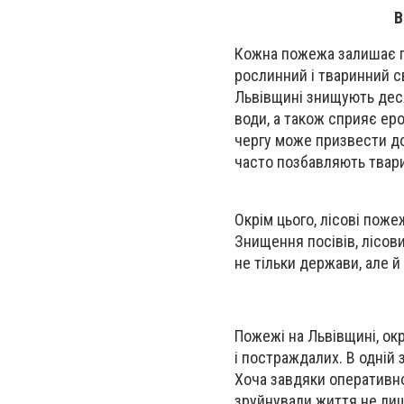
В
Кожна пожежа залишає пі
рослинний і тваринний св
Львівщині знищують десят
води, а також сприяє еро
чергу може призвести до
часто позбавляють тварин
Окрім цього, лісові пож
Знищення посівів, лісов
не тільки держави, але й
Пожежі на Львівщині, о
і постраждалих. В одній 
Хоча завдяки оперативно
зруйнували життя не лише