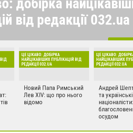
во: добірка найцікавіш
ій від редакції 032.ua
 розділі для вас усе
тті, огляди новини, - усе,
Всі мате
ли на нашому сайті,
ЦЕ ЦІКАВО: ДОБІРКА
ЦЕ ЦІКАВО: ДОБІРК
оширювали читачі у
ВІД
НАЙЦІКАВІШИХ ПУБЛІКАЦІЙ ВІД
НАЙЦІКАВІШИХ ПУБ
РЕДАКЦІЇ 032.UA
РЕДАКЦІЇ 032.UA
жах. Тут точно знайде
ати.
Новий Папа Римський
Андрей Шеп
ат:
Лев XIV: що про нього
та українські
тів
відомо
націоналісти
благословен
осудом