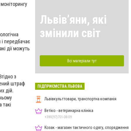
 моніторингу
Львівʼяни, які
змінили світ
ологічна
 і передбачає
акі дії можуть
Всі матеріали тут
гідно з
чений штраф
ПІДПРИЄМСТВА ЛЬВОВА
х дій.
шньому
Львівкульттовари, транспортна компанія
 такі
Ветіко - ветеринарна клініка
+380(97)701-08-09
Козак - магазин тактичного одягу, спорядження