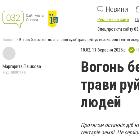
Новини
Реклама на сайті
П
Спецпроєкти сайту 03
Головна
Вогонь без жалю: як спалення сухої трави руйнує екосистеми і життя люд
18:02, 11 березня 2025 р.
Н
Вогонь б
Маргарита Пашкова
журналістка
трави ру
людей
Протягом останніх діб н
гектарів землі. Це серй