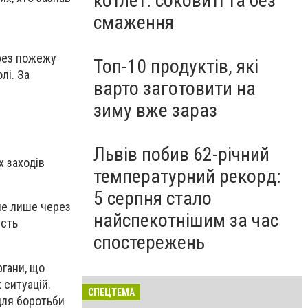
котлет: соковиті та без
смаження
ерез пожежу
Топ-10 продуктів, які
лі. За
варто заготовити на
зиму вже зараз
Львів побив 62-річний
х заходів
температурний рекорд:
5 серпня стало
не лише через
найспекотнішим за час
ість
спостережень
ргани, що
 ситуацій.
СПЕЦТЕМА
для боротьби