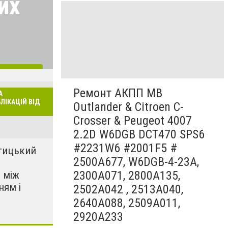
их
ріали тут
Ремонт АКПП MB
А
ЛІКАЦІЙ ВІД
Outlander & Citroen C-
Crosser & Peugeot 4007
2.2D W6DGB DCT470 SPS6
#2231W6 #2001F5 #
тицький
2500A677, W6DGB-4-23A,
2300A071, 2800A135,
: між
ням і
2502A042 , 2513A040,
2640A088, 2509A011,
2920A233