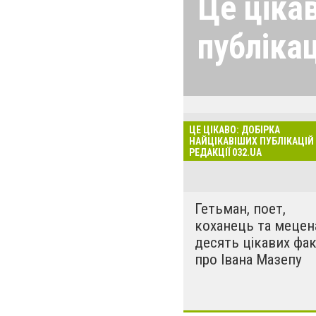
Це ціка
публікац
Зібрали у цьому
найцікавіше. Cта
що активно чита
ЦЕ ЦІКАВО: ДОБІРКА
коментували і п
НАЙЦІКАВІШИХ ПУБЛІКАЦІЙ 
РЕДАКЦІЇ 032.UA
соціальних мере
щось, що почит
Гетьман, поет,
коханець та мецен
десять цікавих фак
про Івана Мазепу