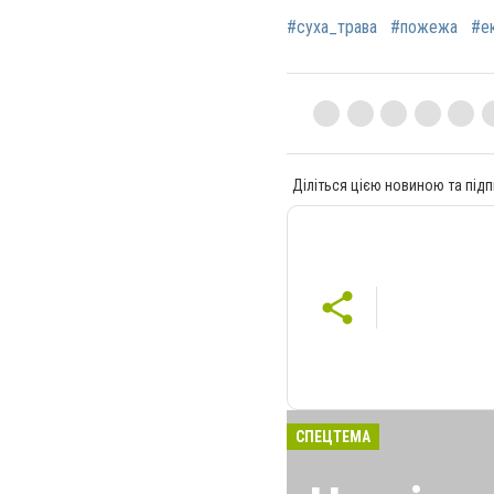
#суха_трава
#пожежа
#е
Діліться цією новиною та підп
СПЕЦТЕМА