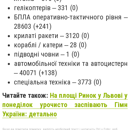
гелікоптерів ‒ 331 (0)
БПЛА оперативно-тактичного рівня ‒
28603 (+241)
крилаті ракети ‒ 3120 (0)
кораблі / катери ‒ 28 (0)
підводні човни ‒ 1 (0)
автомобільної техніки та автоцистерн
‒ 40071 (+138)
спеціальна техніка ‒ 3773 (0)
Читайте також:
На площі Ринок у Львові у
понеділок урочисто заспівають Гімн
України: детально
Якщо ви помітили помилку, виділіть необхідний текст і натисніть Ctrl + Enter, щоб