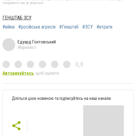
повідомити про це редакцію
ГЕНШТАБ ЗСУ
#війна
#російська агресія
#Генштаб
#ЗСУ
#втрати
Едуард Гонтовський
Журналіст
0,0
Авторизуйтесь
, щоб оцінити
Діліться цією новиною та підписуйтесь на наші канали