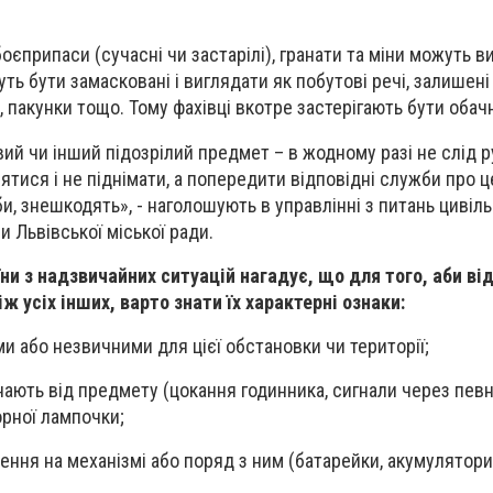
єприпаси (сучасні чи застарілі), гранати та міни можуть в
уть бути замасковані і виглядати як побутові речі, залишені
, пакунки тощо. Тому фахівці вкотре застерігають бути обач
ий чи інший підозрілий предмет – в жодному разі не слід р
ятися і не піднімати, а попередити відповідні служби про це
еби, знешкодять», - наголошують в управлінні з питань цивіл
и Львівської міської ради.
и з надзвичайних ситуацій нагадує, що для того, аби ві
ж усіх інших, варто знати їх характерні ознаки:
и або незвичними для цієї обстановки чи території;
лунають від предмету (цокання годинника, сигнали через пев
орної лампочки;
ення на механізмі або поряд з ним (батарейки, акумулятори