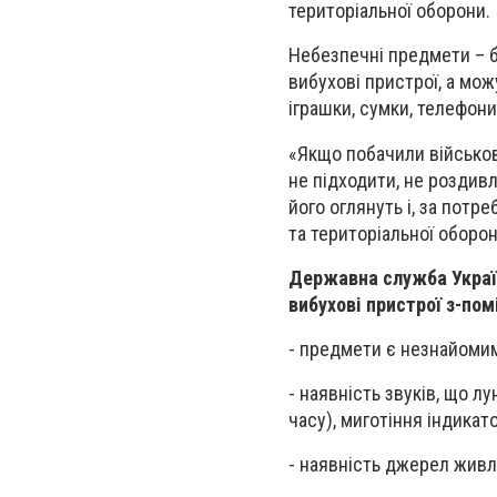
територіальної оборони.
Небезпечні предмети – бо
вибухові пристрої, а мож
іграшки, сумки, телефони
«Якщо побачили військов
не підходити, не роздивл
його оглянуть і, за потр
та територіальної оборон
Державна служба Україн
вибухові пристрої з-помі
- предмети є незнайомим
- наявність звуків, що 
часу), миготіння індикат
- наявність джерел живл