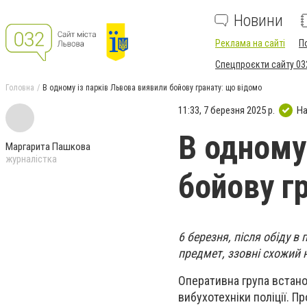
Новини
Реклама на сайті
П
Спецпроєкти сайту 03
Головна
В одному із парків Львова виявили бойову гранату: що відомо
11:33, 7 березня 2025 р.
На
В одному
Маргарита Пашкова
журналістка
бойову г
6 березня, після обіду в
предмет, ззовні схожий 
Оперативна група встанов
вибухотехніки поліції. П