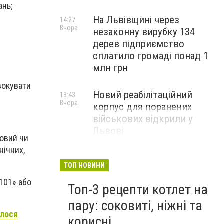
ань;
На Львівщині через
14:27
Вчора
незаконну вирубку 134
дерев підприємство
сплатило громаді понад 1
млн грн
вокувати
Новий реабілітаційний
13:43
Вчора
корпус для поранених
військових відкрили у
Львові
ловий чи
нічних,
ТОП НОВИНИ
101» або
Топ-3 рецепти котлет на
пару: соковиті, ніжні та
алося
корисні