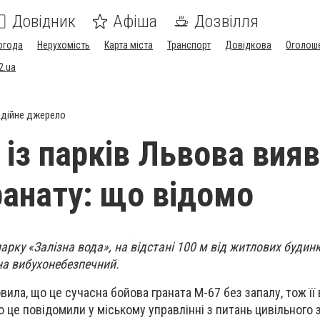
Довідник
Афіша
Дозвілля
огода
Нерухомість
Карта міста
Транспорт
Довідкова
Оголош
2.ua
дійне джерело
 із парків Львова вия
ранату: що відомо
 парку «Залізна вода», на відстані 100 м від житлових будин
на вибухонебезпечний.
ила, що це сучасна бойова граната М-67 без запалу, тож її
ро це повідомили у міському управлінні з питань цивільного 