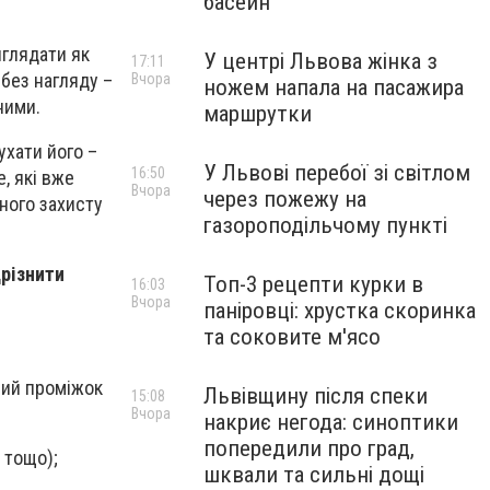
басейн
иглядати як
У центрі Львова жінка з
17:11
 без нагляду –
Вчора
ножем напала на пасажира
ними.
маршрутки
ухати його –
У Львові перебої зі світлом
16:50
, які вже
Вчора
через пожежу на
ьного захисту
газороподільчому пункті
дрізнити
Топ-3 рецепти курки в
16:03
Вчора
паніровці: хрустка скоринка
та соковите м'ясо
ний проміжок
Львівщину після спеки
15:08
Вчора
накриє негода: синоптики
попередили про град,
 тощо);
шквали та сильні дощі