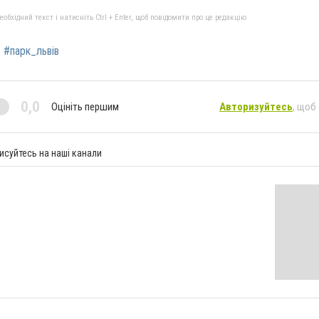
бхідний текст і натисніть Ctrl + Enter, щоб повідомити про це редакцію
#парк_львів
0,0
Оцініть першим
Авторизуйтесь
, щоб
исуйтесь на наші канали