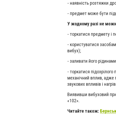
- наявність розтяжки дро
- предмет може бути під
У жодному разі не можн
- торкатися предмету і п
- користуватися засобам
вибух);
- заливати його рідинами
- торкатися підозрілого 
механічний вплив, адже п
звукових впливів і нагрі
Виявивши вибуховий прис
«102».
Читайте також:
Бернськ