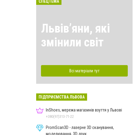
СПЕЦТЕМА
Львівʼяни, які
змінили світ
Всі матеріали тут
ПІДПРИЄМСТВА ЛЬВОВА
InShoes, мережа магазинів взуття у Львові
+380(97)313-71-22
PromScan3D - лазерне 3D сканування,
моделювання, 3D друк