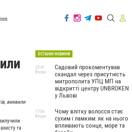
ення
ОСТАННІ НОВИНИ
вили
Садовий прокоментував
23:41
Вчора
скандал через присутність
митрополита УПЦ МП на
відкритті центру UNBROKEN
у Львові
ків, виявили
Чому влітку волосся стає
17:56
Вчора
сухим і ламким: як на нього
 вилучили
впливають сонце, море та
захисту та