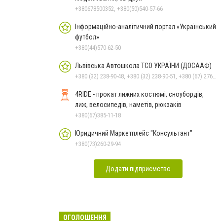
+380678500352, +380(50)540-57-66
Інформаційно-аналітичний портал «Український
футбол»
+380(44)570-62-50
Львівська Автошкола ТСО УКРАЇНИ (ДОСААФ)
+380 (32) 238-90-48, +380 (32) 238-90-51, +380 (67) 276-16-30
4RIDE - прокат лижних костюмі, сноубордів,
лиж, велосипедів, наметів, рюкзаків
+380(67)385-11-18
Юридичний Маркетплейс "Консультант"
+380(73)260-29-94
Додати підприємство
ОГОЛОШЕННЯ