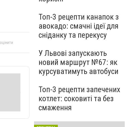
Топ-3 рецепти канапок з
авокадо: смачні ідеї для
сніданку та перекусу
 оцінити
У Львові запускають
новий маршрут №67: як
курсуватимуть автобуси
Топ-3 рецепти запечених
котлет: соковиті та без
смаження