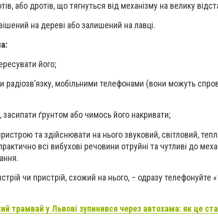
тів, або дротів, що тягнуться від механізму на велику відст
вішений на дереві або залишений на лавці.
а:
ересувати його;
и радіозв’язку, мобільними телефонами (вони можуть спро
, засипати ґрунтом або чимось його накривати;
пристрою та здійснювати на нього звуковий, світловий, теп
рактично всі вибухові речовини отруйні та чутливі до меха
вання.
трій чи пристрій, схожий на нього, – одразу телефонуйте «
ий трамвай у Львові зупинився через автохама: як це ст