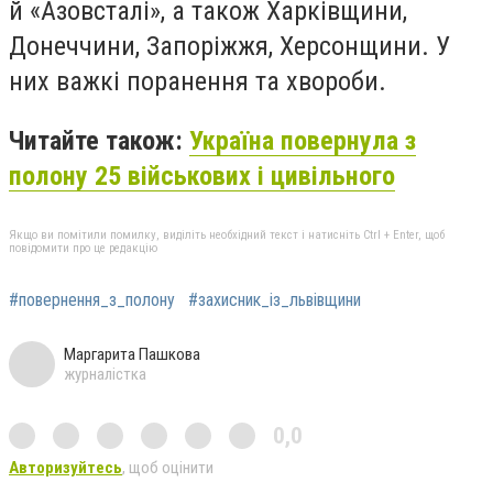
й «Азовсталі», а також Харківщини,
Донеччини, Запоріжжя, Херсонщини. У
них важкі поранення та хвороби.
Читайте також:
Україна повернула з
полону 25 військових і цивільного
Якщо ви помітили помилку, виділіть необхідний текст і натисніть Ctrl + Enter, щоб
повідомити про це редакцію
#повернення_з_полону
#захисник_із_львівщини
Маргарита Пашкова
журналістка
0,0
Авторизуйтесь
, щоб оцінити