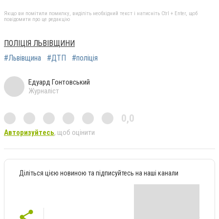
Якщо ви помітили помилку, виділіть необхідний текст і натисніть Ctrl + Enter, щоб
повідомити про це редакцію
ПОЛІЦІЯ ЛЬВІВЩИНИ
#Львівщина
#ДТП
#поліція
Едуард Гонтовський
Журналіст
0,0
Авторизуйтесь
, щоб оцінити
Діліться цією новиною та підписуйтесь на наші канали