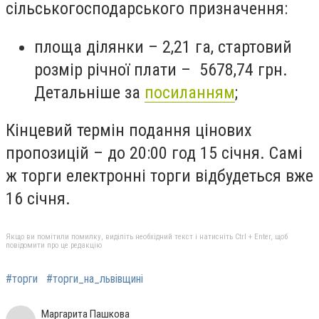
сільськогосподарського призначення:
площа ділянки – 2,21 га, стартовий
розмір річної плати – 5678,74 грн.
Детальніше за
посиланням
;
Кінцевий термін подання цінових
пропозицій – до 20:00 год 15 січня. Самі
ж торги електронні торги відбудеться вже
16 січня.
Якщо ви помітили помилку, виділіть необхідний текст і натисніть Ctrl + Enter, щоб
повідомити про це редакцію
#торги
#торги_на_львівщині
Маргарита Пашкова