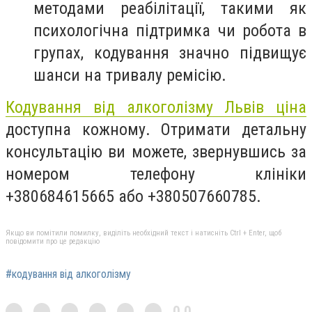
методами реабілітації, такими як
психологічна підтримка чи робота в
групах, кодування значно підвищує
шанси на тривалу ремісію.
Кодування від алкоголізму Львів ціна
доступна кожному. Отримати детальну
консультацію ви можете, звернувшись за
номером телефону клініки
+380684615665 або +380507660785.
Якщо ви помітили помилку, виділіть необхідний текст і натисніть Ctrl + Enter, щоб
повідомити про це редакцію
#кодування від алкоголізму
0,0