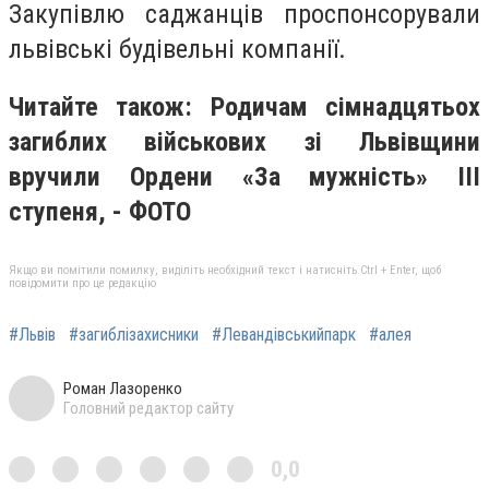
Закупівлю саджанців проспонсорували
львівські будівельні компанії.
Читайте також: Родичам сімнадцятьох
загиблих військових зі Львівщини
вручили Ордени «За мужність» ІІІ
ступеня, - ФОТО
Якщо ви помітили помилку, виділіть необхідний текст і натисніть Ctrl + Enter, щоб
повідомити про це редакцію
#Львів
#загиблізахисники
#Левандівськийпарк
#алея
Роман Лазоренко
Головний редактор сайту
0,0