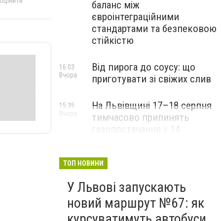
 оцінити
баланс між
євроінтеграційними
стандартами та безпековою
стійкістю
Від пирога до соусу: що
16:03
Вчора
приготувати зі свіжих слив
На Львівщині 17–18 серпня
15:35
Вчора
тимчасово припинять
газопостачання у 14
населених пунктах
ТОП НОВИНИ
У Львові запускають
новий маршрут №67: як
курсуватимуть автобуси