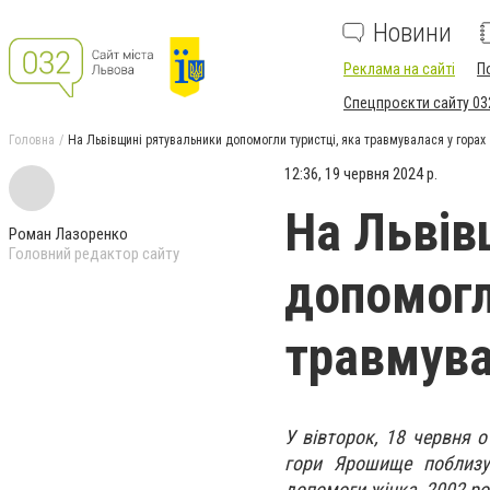
Новини
Реклама на сайті
П
Спецпроєкти сайту 03
Головна
На Львівщині рятувальники допомогли туристці, яка травмувалася у горах
12:36, 19 червня 2024 р.
На Львів
Роман Лазоренко
Головний редактор сайту
допомогл
травмува
У вівторок, 18 червня 
гори Ярошище поблизу
допомоги жінка, 2002 р