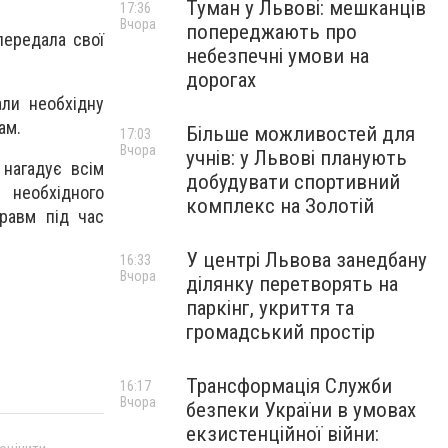
Туман у Львові: мешканців
17:36
Вчора
попереджають про
передала свої
небезпечні умови на
дорогах
али необхідну
ам.
Більше можливостей для
17:03
Вчора
учнів: у Львові планують
 нагадує всім
добудувати спортивний
 необхідного
комплекс на Золотій
равм під час
У центрі Львова занедбану
16:33
Вчора
ділянку перетворять на
паркінг, укриття та
громадський простір
Трансформація Служби
16:17
Вчора
безпеки України в умовах
екзистенційної війни: