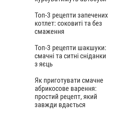
Топ-3 рецепти запечених
котлет: соковиті та без
смаження
Топ-3 рецепти шакшуки:
смачні та ситні сніданки
з яєць
Як приготувати смачне
абрикосове варення:
простий рецепт, який
завжди вдається