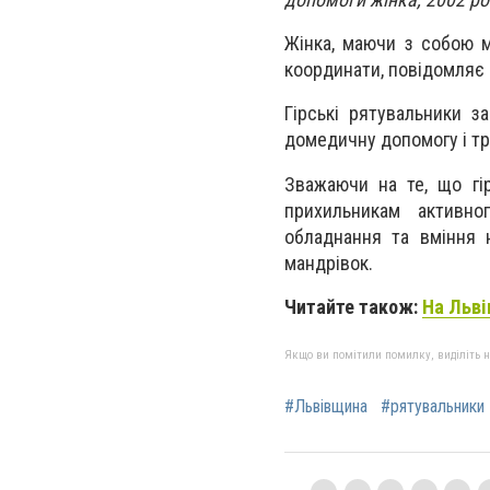
Жінка, маючи з собою м
координати, повідомляє 
Гірські рятувальники з
домедичну допомогу і тр
Зважаючи на те, що гір
прихильникам активно
обладнання та вміння 
мандрівок.
Читайте також:
На Льві
Якщо ви помітили помилку, виділіть нео
#Львівщина
#рятувальники