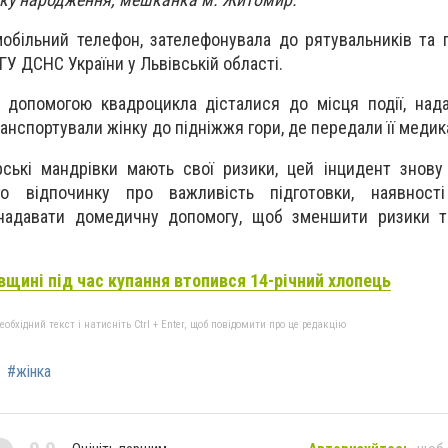
обільний телефон, зателефонувала до рятувальників та 
ГУ ДСНС України у Львівській області.
а допомогою квадроцикла дісталися до місця події, над
анспортували жінку до підніжжя гори, де передали її медик
ські мандрівки мають свої ризики, цей інцидент знову
го відпочинку про важливість підготовки, наявності
надавати домедичну допомогу, щоб зменшити ризики т
вщині під час купання втопився 14-річний хлопець
бхідний текст і натисніть Ctrl + Enter, щоб повідомити про це редакцію
#жінка