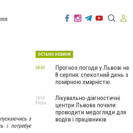
ення
ОСТАННІ НОВИНИ
Прогноз погоди у Львові на
08:00
8 серпня: спекотний день з
помірною хмарністю
Лікувально-діагностичні
18:02
Вчора
центри Львова почали
проводити медогляди для
спускаючись з
водіїв і працівників
ь і потребує