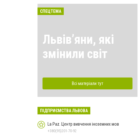
СПЕЦТЕМА
Львівʼяни, які
змінили світ
Всі матеріали тут
ПІДПРИЄМСТВА ЛЬВОВА
La Paz. Центр вивчення іноземних мов
+380(95)201-70-92