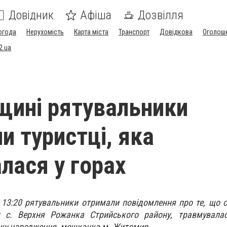
Довідник
Афіша
Дозвілля
огода
Нерухомість
Карта міста
Транспорт
Довідкова
Оголош
2.ua
щині рятувальники
и туристці, яка
лася у горах
о 13:20 рятувальники отримали повідомлення про те, що 
 с. Верхня Рожанка Стрийського району, травмувалас
оку народження, мешканка м. Житомир.