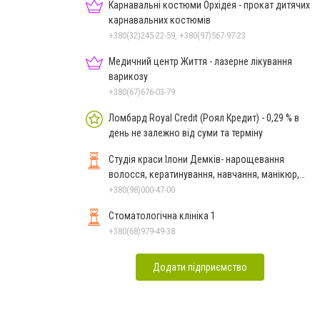
Карнавальні костюми Орхідея - прокат дитячих
карнавальних костюмів
+380(32)245-22-59, +380(97)567-97-23
Медичний центр Життя - лазерне лікування
варикозу
+380(67)676-03-79
Ломбард Royal Credit (Роял Кредит) - 0,29 % в
день не залежно від суми та терміну
Студія краси Ілони Демків- нарощевання
волосся, кератинування, навчання, манікюр,
педикюр, перманент
+380(98)000-47-00
Стоматологічна клініка 1
+380(68)979-49-38
Додати підприємство