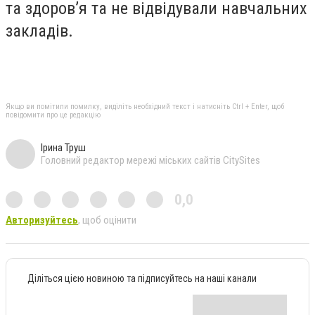
та здоров’я та не відвідували навчальних
закладів.
Якщо ви помітили помилку, виділіть необхідний текст і натисніть Ctrl + Enter, щоб
повідомити про це редакцію
Ірина Труш
Головний редактор мережі міських сайтів CitySites
0,0
Авторизуйтесь
, щоб оцінити
Діліться цією новиною та підписуйтесь на наші канали