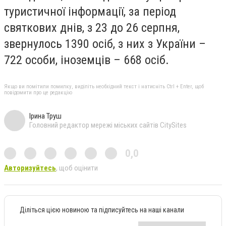
туристичної інформації, за період
святкових днів, з 23 до 26 серпня,
звернулось 1390 осіб, з них з України –
722 особи, іноземців – 668 осіб.
Якщо ви помітили помилку, виділіть необхідний текст і натисніть Ctrl + Enter, щоб
повідомити про це редакцію
Ірина Труш
Головний редактор мережі міських сайтів CitySites
0,0
Авторизуйтесь
, щоб оцінити
Діліться цією новиною та підписуйтесь на наші канали