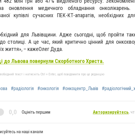
 482 млн грн або 47% виділеного ресурсу. Зекономлені
на оновлення медичного обладнання онколікарень. 
аної купівлі сучасних ПЕК-КТ-апаратів, необхідних дл
обхідний для Львівщини. Адже сьогодні, щоб пройти та
 до столиці. А це час, який критично цінний для онкохв
 їх життя», – кажеОлег Дуда.
і до Львова повернули Скорботного Христа.
бхідний текст і натисніть Ctrl + Enter, щоб повідомити про це редакцію
вова
#радіологія
#онкологія
#онкоцентр_Львів
#радіологічний_
0,0
Оцініть першим
Авторизируйтесь
, ч
исуйтесь на наші канали