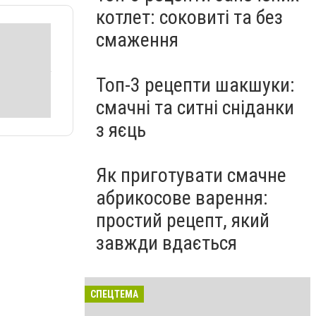
котлет: соковиті та без
смаження
Топ-3 рецепти шакшуки:
смачні та ситні сніданки
з яєць
Як приготувати смачне
абрикосове варення:
простий рецепт, який
завжди вдається
СПЕЦТЕМА