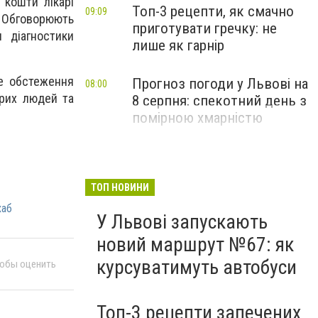
 кошти лікарі
Топ-3 рецепти, як смачно
09:09
Обговорюють
приготувати гречку: не
я діагностики
лише як гарнір
ке обстеження
Прогноз погоди у Львові на
08:00
орих людей та
8 серпня: спекотний день з
помірною хмарністю
ТОП НОВИНИ
хаб
У Львові запускають
новий маршрут №67: як
курсуватимуть автобуси
тобы оценить
Топ-3 рецепти запечених