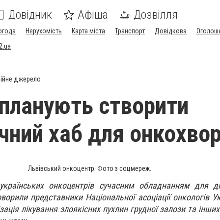
Довідник
Афіша
Дозвілля
огода
Нерухомість
Карта міста
Транспорт
Довідкова
Оголош
2.ua
ійне джерело
 планують створити
ічний хаб для онкохво
Львівський онкоцентр. Фото з соцмереж.
українських онкоцентрів сучасним обладнанням для ді
оворили представники Національної асоціації онкологів Ук
зація лікування злоякісних пухлин грудної залози та інших