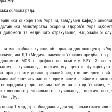
ицькому.
ська обласна рада.
ерівники онкоцентрів України, завідувачі кафедр онколог
дставники Міністерства охорони здоров'я України,Комі
ої допомоги та медичного страхування, Національної сл
лася масштабна закупівля обладнання для онкоцентрів Укр
ювачів, які ДП «Медичні закупівлі України» придбало в ра
ї допомоги МОЗ і профільного комітету ВРУ. Зараз у
льному лікувально-діагностичному центрі функціонуют
их працює вже доволі тривалий час, тож вичерпує свій
ава забезпечить нас ще одним таким лінійним прискор
своєрідним радіологічним хабом на заході України», – 
нкологічного регіонального лікувально-діагностичного це
 Олег Дуда.
в понад 1 млрд грн, обладнання для українських закупили з