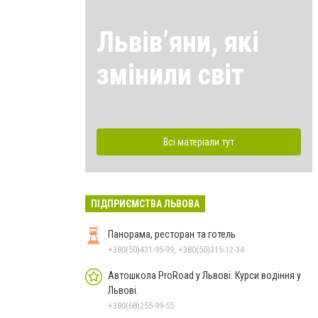
Львівʼяни, які
змінили світ
Всі матеріали тут
ПІДПРИЄМСТВА ЛЬВОВА
Панорама, ресторан та готель
+380(50)431-95-99, +380(50)315-12-34
Автошкола ProRoad у Львові. Курси водіння у
Львові.
+380(68)255-99-55