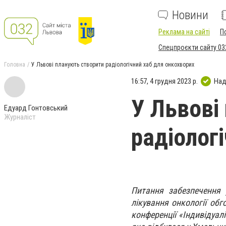
Новини
Реклама на сайті
П
Спецпроєкти сайту 03
Головна
У Львові планують створити радіологічний хаб для онкохворих
16:57, 4 грудня 2023 р.
Над
У Львові
Едуард Гонтовський
Журналіст
радіолог
Питання забезпечення 
лікування онкології обг
конференції «Індивідуалі