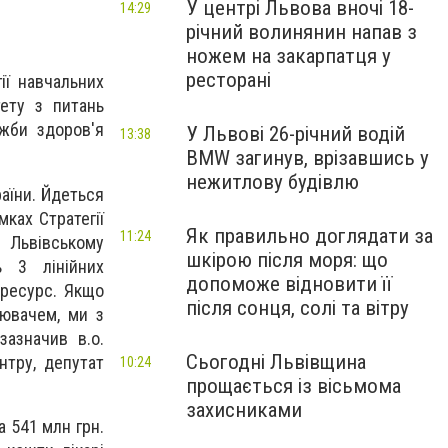
У центрі Львова вночі 18-
14:29
річний волинянин напав з
ножем на закарпатця у
ресторані
ії навчальних
тету з питань
ужби здоров'я
У Львові 26-річний водій
13:38
BMW загинув, врізавшись у
нежитлову будівлю
аїни. Йдеться
мках Стратегії
Як правильно доглядати за
11:24
 Львівському
шкірою після моря: що
ь 3 лінійних
допоможе відновити її
 ресурс. Якщо
після сонця, солі та вітру
ювачем, ми з
зазначив в.о.
Сьогодні Львівщина
нтру, депутат
10:24
прощається із вісьмома
захисниками
а 541 млн грн.