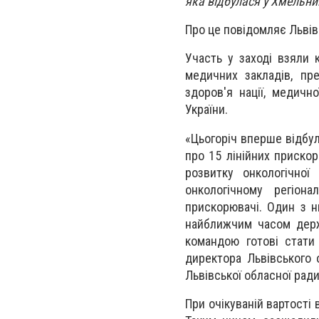
яка відбулася у Хмельн
Про це повідомляє Львів
Участь у заході взяли к
медичних закладів, пре
здоров'я нації, медичн
України.
«Цьогоріч вперше відбу
про 15 лінійних прискор
розвитку онкологічно
онкологічному регіона
прискорювачі. Один з н
найближчим часом держ
командою готові стати 
директора Львівського о
Львівської обласної ради
При очікуваній вартості 