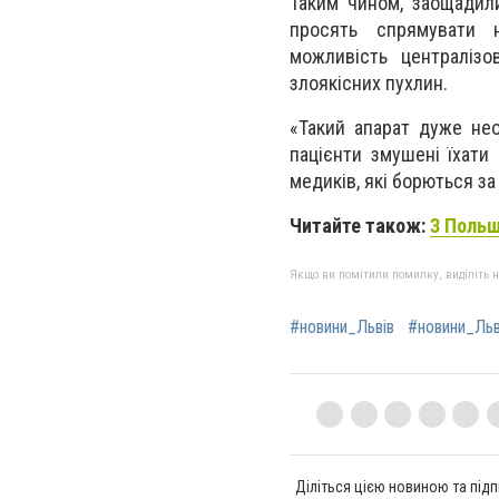
Таким чином, заощадили
просять спрямувати 
можливість централізов
злоякісних пухлин.
«Такий апарат дуже не
пацієнти змушені їхати
медиків, які борються за
Читайте також:
З Польщ
Якщо ви помітили помилку, виділіть нео
#новини_Львів
#новини_Ль
Діліться цією новиною та підп