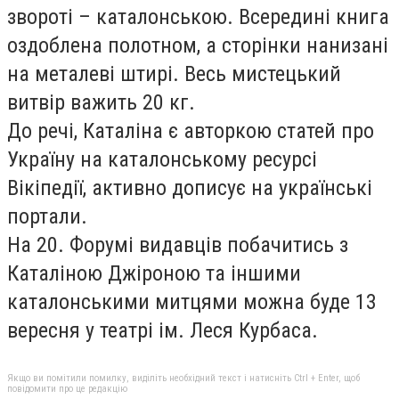
звороті – каталонською. Всередині книга
оздоблена полотном, а сторінки нанизані
на металеві штирі. Весь мистецький
витвір важить 20 кг.
До речі, Каталіна є авторкою статей про
Україну на каталонському ресурсі
Вікіпедії, активно дописує на українські
портали.
На 20. Форумі видавців побачитись з
Каталіною Джіроною та іншими
каталонськими митцями можна буде 13
вересня у театрі ім. Леся Курбаса.
Якщо ви помітили помилку, виділіть необхідний текст і натисніть Ctrl + Enter, щоб
повідомити про це редакцію