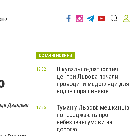
ення
ОСТАННІ НОВИНИ
Лікувально-діагностичні
18:02
центри Львова почали
о
проводити медогляди для
водіїв і працівників
оща Двірцева.
Туман у Львові: мешканців
17:36
попереджають про
небезпечні умови на
дорогах