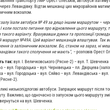
равління транспорту ЛМР Орест Олеськів, автобуси їхатимут
 через Левандівку. Відтак мешканці цих мікрорайонів мати
зничним вокзалом.
кзалу їхали автобуси № 49 за дещо іншим маршрутом – чере
І коли постало питання про відновлення цього маршруту, 
 такого варіанту. Врахувавши думки та пропозиції громади
й маршрут №49А. Цей варіант мешканців влаштував. Так в
чення із залізничним вокзалом. Бо, станом на зараз, ні ме
вандівки такого сполучення не мають", –
розповів Орест Ол
ь так:
вул. І. Величковського (Рясне-2) – вул. Т. Шевченка 
о – вул. Городоцька – вул. Чернівецька – пл. Двірцева (зал
ка – вул. Городоцька – вул. Сяйво – вул. Левандівська – вул
(Рясне-2).
еликі низькопідлогові автобуси. Запрацює маршрут після тог
ту. Важливо, що одночасно із запуском цього маршруту змі
вернуться на вул. Шевченка.