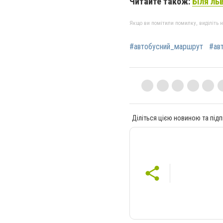
Читайте також:
Біля ль
Якщо ви помітили помилку, виділіть нео
#автобусний_маршрут
#ав
Діліться цією новиною та підп