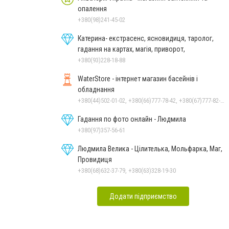
опалення
+380(98)241-45-02
Катерина- екстрасенс, ясновидиця, таролог,
гадання на картах, магія, приворот,
+380(93)228-18-88
WaterStore - інтернет магазин басейнів і
обладнання
+380(44)502-01-02, +380(66)777-78-42, +380(67)777-82-19, +380(67)890-80-80, +380(73)890-80-80, +380(44)502-01-03
Гадання по фото онлайн - Людмила
+380(97)357-56-61
Людмила Велика - Цілителька, Мольфарка, Маг,
Провидиця
+380(68)632-37-79, +380(63)328-19-30
Додати підприємство