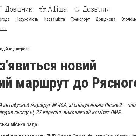
Довідник
Афіша
Дозвілля
огода
Нерухомість
Карта міста
Транспорт
Довідкова
Оголош
2.ua
адійне джерело
 з'явиться новий
ий маршрут до Рясног
й автобусний маршрут № 49А, зі сполученням Рясне-2 – пл
ердив сьогодні, 27 вересня, виконавчий комітет ЛМР.
ська міська рада.