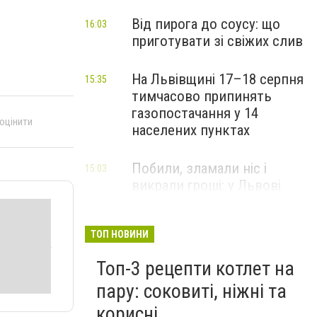
Від пирога до соусу: що
16:03
приготувати зі свіжих слив
На Львівщині 17–18 серпня
15:35
тимчасово припинять
газопостачання у 14
 оцінити
населених пунктах
Побили, зламали ніс і
15:03
викрали гроші: у Львові
затримали підозрюваних у
розбої
ТОП НОВИНИ
Топ-3 рецепти котлет на
пару: соковиті, ніжні та
корисні