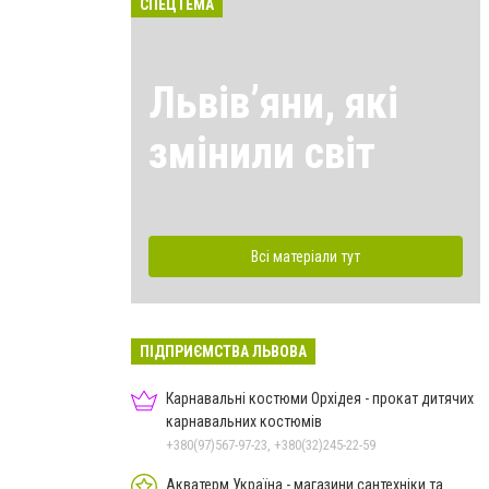
СПЕЦТЕМА
Львівʼяни, які
змінили світ
Всі матеріали тут
ПІДПРИЄМСТВА ЛЬВОВА
Карнавальні костюми Орхідея - прокат дитячих
карнавальних костюмів
+380(97)567-97-23, +380(32)245-22-59
Акватерм Україна - магазини сантехніки та