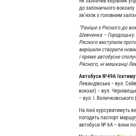
Як зазначив керівник уп
до залізничного вокзалу
зв'язок з головним залі
"Раніше з Рясного до во
Шевченка – Городоцьку. 
Рясного виступили проти
вирішили створити нови
і пряме автобусне сполу
Рясного, ні мешканці Ле
Автобуси №49А їхатимут
Левандівська – вул. Сяйв
вокзал) – вул. Чернівець
– вул. І. Величковського 
На лінії курсуватимуть в
погодить паспорт маршру
автобуси № 6А – вони по