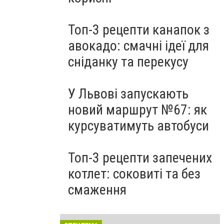
Топ-3 рецепти канапок з
авокадо: смачні ідеї для
сніданку та перекусу
У Львові запускають
новий маршрут №67: як
курсуватимуть автобуси
Топ-3 рецепти запечених
котлет: соковиті та без
смаження