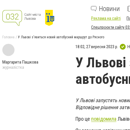
Новини
Реклама на сайті
П
Спецпроєкти сайту 03
Головна
У Львові з'явиться новий автобусний маршрут до Рясного
18:02, 27 вересня 2023 р.
Н
У Львові
Маргарита Пашкова
журналістка
автобусн
У Львові запустять нови
Відповідне рішення затв
Про це
повідомила
Львів