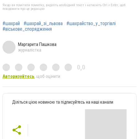
Якщо ви помітили помилку, виділіть необхідний текст і натисніть Ctrl + Enter, щоб
повідомити про це редакцію
#шахрай
#шахрай_зі_львова
#шахрайство_у_торгівлі
#віськове_спорядження
Маргарита Пашкова
журналістка
0,0
Авторизуйтесь
, щоб оцінити
Діліться цією новиною та підписуйтесь на наші канали