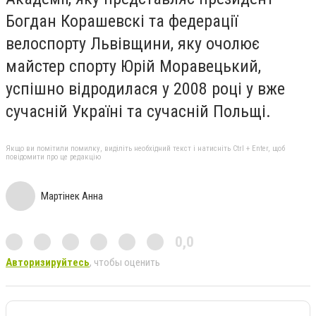
Богдан Корашевскі та федерації
велоспорту Львівщини, яку очолює
майстер спорту Юрій Моравецький,
успішно відродилася у 2008 році у вже
сучасній Україні та сучасній Польщі.
Якщо ви помітили помилку, виділіть необхідний текст і натисніть Ctrl + Enter, щоб
повідомити про це редакцію
Мартінек Анна
0,0
Авторизируйтесь
, чтобы оценить