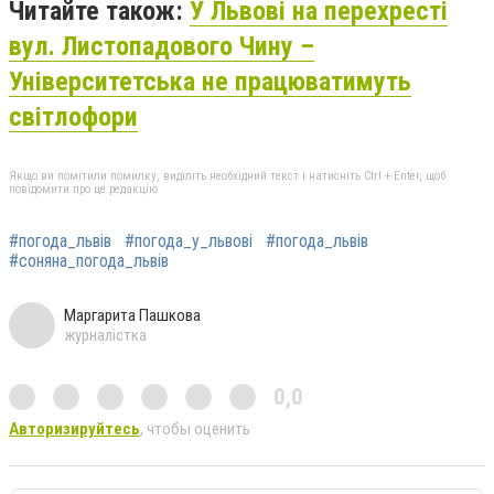
Читайте також:
У Львові на перехресті
вул. Листопадового Чину –
Університетська не працюватимуть
світлофори
Якщо ви помітили помилку, виділіть необхідний текст і натисніть Ctrl + Enter, щоб
повідомити про це редакцію
#погода_львів
#погода_у_львові
#погода_львів
#соняна_погода_львів
Маргарита Пашкова
журналістка
0,0
Авторизируйтесь
, чтобы оценить