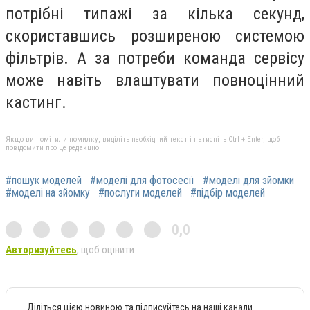
потрібні типажі за кілька секунд,
скориставшись розширеною системою
фільтрів. А за потреби команда сервісу
може навіть влаштувати повноцінний
кастинг.
Якщо ви помітили помилку, виділіть необхідний текст і натисніть Ctrl + Enter, щоб
повідомити про це редакцію
#пошук моделей
#моделі для фотосесії
#моделі для зйомки
#моделі на зйомку
#послуги моделей
#підбір моделей
0,0
Авторизуйтесь
, щоб оцінити
Діліться цією новиною та підписуйтесь на наші канали