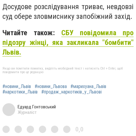
Досудове розслідування триває, невдовзі
суд обере зловмиснику запобіжний захід.
Читайте також:
СБУ повідомила про
підозру жінці, яка закликала "бомбити"
Львів.
Якщо ви помітили помилку, виділіть необхідний текст і натисніть Ctrl + Enter, щоб
повідомити про це редакцію
#новини_Львів
#новини_Львова
#марихуана_Львів
#наркотики_Львів
#продаж_наркотиків_у_Львові
Едуард Гонтовський
Журналіст
0,0