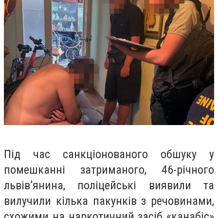
Під час санкціонованого обшуку у
помешканні затриманого, 46-річного
львів’янина, поліцейські виявили та
вилучили кілька пакунків з речовинами,
схожими на наркотичний засіб «канабіс»