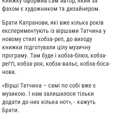
Книжку оформив сам автор, який за
фахом є художником та дизайнером.
Брати Капранови, які вже кілька років
експериментують із віршами Татчина у
новому стилі кобза-реп, до виходу
книжки підготували цілу музичну
програму. Там буде і кобза-блюз, кобза-
реґґі, кобза-рок, кобза-вальс, кобза-боса-
нова.
«Вірші Татчина – самі по собі вже є
музикою. І нам залишилося тільки
додати до них кілька нот», - кажуть
Брати.