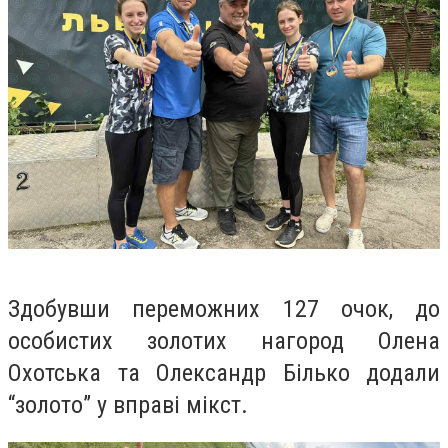
Здобувши переможних 127 очок, до
особистих золотих нагород Олена
Охотська та Олександр Білько додали
“золото” у вправі мікст.