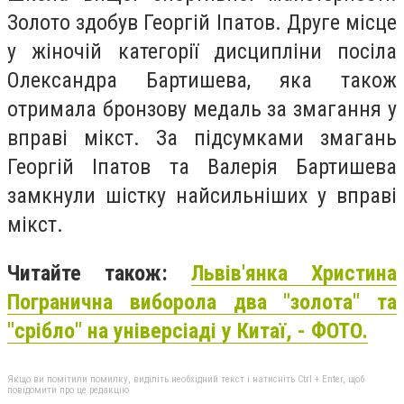
Золото здобув Георгій Іпатов. Друге місце
у жіночій категорії дисципліни посіла
Олександра Бартишева, яка також
отримала бронзову медаль за змагання у
вправі мікст. За підсумками змагань
Георгій Іпатов та Валерія Бартишева
замкнули шістку найсильніших у вправі
мікст.
Читайте також:
Львів'янка Христина
Погранична виборола два "золота" та
"срібло" на універсіаді у Китаї, - ФОТО.
Якщо ви помітили помилку, виділіть необхідний текст і натисніть Ctrl + Enter, щоб
повідомити про це редакцію