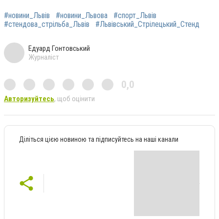
#новини_Львів
#новини_Львова
#спорт_Львів
#стендова_стрільба_Львів
#Львівський_Стрілецький_Стенд
Едуард Гонтовський
Журналіст
0,0
Авторизуйтесь
, щоб оцінити
Діліться цією новиною та підписуйтесь на наші канали