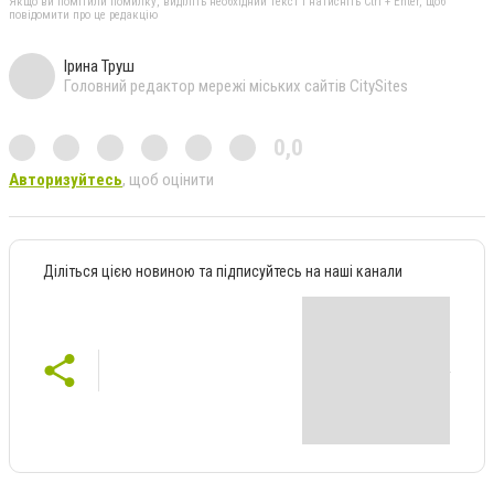
Якщо ви помітили помилку, виділіть необхідний текст і натисніть Ctrl + Enter, щоб
повідомити про це редакцію
Ірина Труш
Головний редактор мережі міських сайтів CitySites
0,0
Авторизуйтесь
, щоб оцінити
Діліться цією новиною та підписуйтесь на наші канали