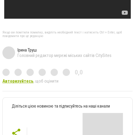
Якщо ви помітили помилку, виділіть необхідний текст і натисніть Ctrl + Enter, щоб
повідомити про це редакцію
Ірина Труш
Головний редактор мережі міських сайтів CitySites
0,0
Авторизуйтесь
, щоб оцінити
Діліться цією новиною та підписуйтесь на наші канали