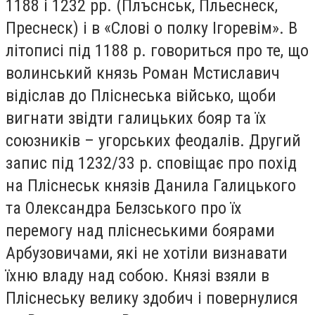
1188 і 1232 рр. (Плъснськ, Пльеснеск,
Преснеск) і в «Слові о полку Ігоревім». В
літописі під 1188 р. говориться про те, що
волинський князь Роман Мстиславич
відіслав до Пліснеська військо, щоби
вигнати звідти галицьких бояр та їх
союзників – угорських феодалів. Другий
запис під 1232/33 р. сповіщає про похід
на Пліснеськ князів Данила Галицького
та Олександра Белзського про їх
перемогу над пліснеськими боярами
Арбузовичами, які не хотіли визнавати
їхню владу над собою. Князі взяли в
Пліснеську велику здобич і повернулися