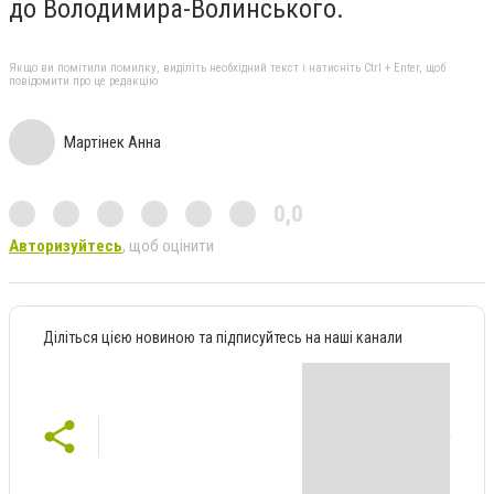
до Володимира-Волинського.
Якщо ви помітили помилку, виділіть необхідний текст і натисніть Ctrl + Enter, щоб
повідомити про це редакцію
Мартінек Анна
0,0
Авторизуйтесь
, щоб оцінити
Діліться цією новиною та підписуйтесь на наші канали