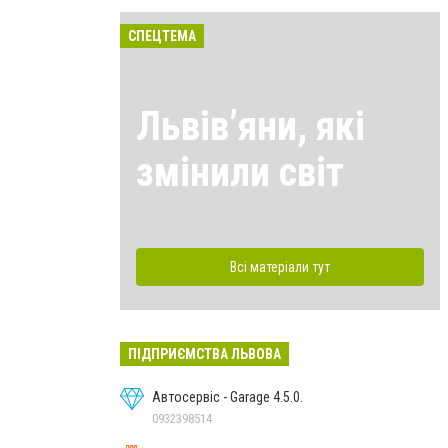
СПЕЦТЕМА
Львівʼяни, які
змінили світ
Всі матеріали тут
ПІДПРИЄМСТВА ЛЬВОВА
Автосервіс - Garage 4.5.0.
0932398514