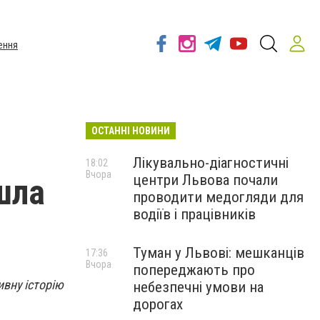
ення
ОСТАННІ НОВИНИ
Лікувально-діагностичні
18:02
Вчора
центри Львова почали
ішла
проводити медогляди для
водіїв і працівників
Туман у Львові: мешканців
17:36
Вчора
попереджають про
ивну історію
небезпечні умови на
дорогах