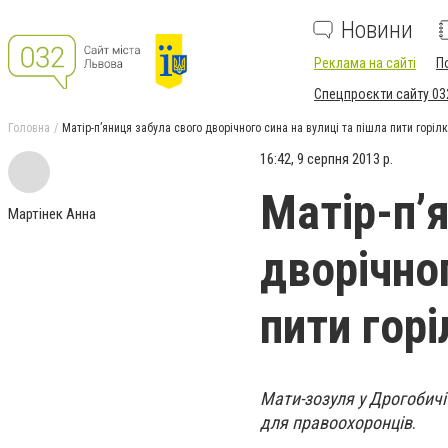
Новини
Реклама на сайті
П
Спецпроєкти сайту 03
Головна
Матір-п’яниця забула свого дворічного сина на вулиці та пішла пити горіл
16:42, 9 серпня 2013 р.
Матір-п’
Мартінек Анна
дворічног
пити гор
Мати-зозуля у Дрогобичі
для правоохоронців
.