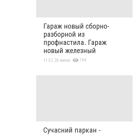
Гараж новый сборно-
разборной из
профнастила. Гараж
новый железный
104
11:57, 26 липня
Сучасний паркан -