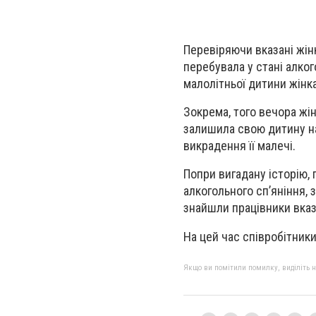
Перевіряючи вказані жін
перебувала у стані алко
малолітньої дитини жінк
Зокрема, того вечора жін
залишила свою дитину на
викрадення її малечі.
Попри вигадану історію,
алкогольного сп’яніння,
знайшли працівники вказ
На цей час співробітники
Якщо ви помітили помилку, виділіть нео