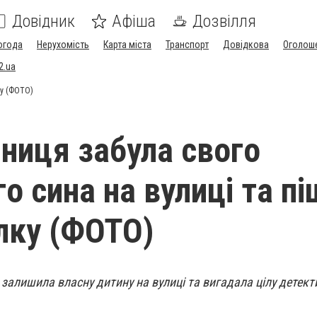
Довідник
Афіша
Дозвілля
огода
Нерухомість
Карта міста
Транспорт
Довідкова
Оголош
2.ua
ку (ФОТО)
яниця забула свого
о сина на вулиці та п
ілку (ФОТО)
 залишила власну дитину на вулиці та вигадала цілу детект