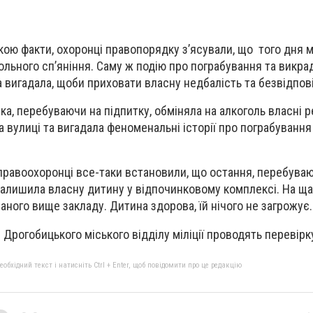
кою факти, охоронці правопорядку з’ясували, що того дня 
гольного сп’яніння. Саму ж подію про пограбування та викр
а вигадала, щоби приховати власну недбалість та безвідпов
ка, перебуваючи на підпитку, обміняла на алкоголь власні р
 вулиці та вигадала феноменальні історії про пограбування
 правоохоронці все-таки встановили, що остання, перебуваю
 залишила власну дитину у відпочинковому комплексі. На ща
аного вище закладу. Дитина здорова, їй нічого не загрожує.
 Дрогобицького міського відділу міліції проводять перевір
бхідний текст і натисніть Ctrl + Enter, щоб повідомити про це редакцію