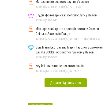
Магазини польського взуття «Гермес»
+380(63)301-85-24, +380(67)707-15-25
Студія Фотовернісаж, фотопослуги у Львові
+380(67)370-28-13
Міжнародний центр корекції постави Оксани
Слінько Академія Грація
+380(32)227-39-90, +380(63)934-61-21, +380(98)366-98-86
Біла Магія Екстрасенс Марія Таролог Ворожіння
Злиття ВОСКУ, особистий прийом у Львові
+380(98)231-90-03
Key4all - виготовлення автоключів
+380(67)673-30-70, +380(97)071-99-57
Додати підприємство