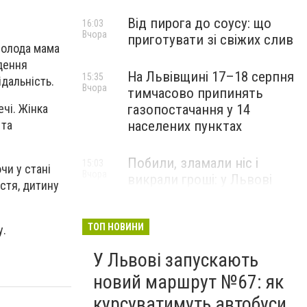
Від пирога до соусу: що
16:03
Вчора
приготувати зі свіжих слив
молода мама
адення
На Львівщині 17–18 серпня
15:35
ідальність.
Вчора
тимчасово припинять
газопостачання у 14
ечі. Жінка
населених пунктах
 та
Побили, зламали ніс і
15:03
чи у стані
Вчора
викрали гроші: у Львові
стя, дитину
затримали підозрюваних у
розбої
ТОП НОВИНИ
ку.
У Львові запускають
новий маршрут №67: як
курсуватимуть автобуси