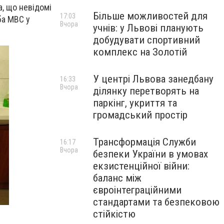
а, що невідомі
Більше можливостей для
17:03
ба МВС у
Вчора
учнів: у Львові планують
добудувати спортивний
комплекс на Золотій
У центрі Львова занедбану
16:33
Вчора
ділянку перетворять на
паркінг, укриття та
громадський простір
Трансформація Служби
16:17
Вчора
безпеки України в умовах
екзистенційної війни:
баланс між
євроінтеграційними
стандартами та безпековою
стійкістю