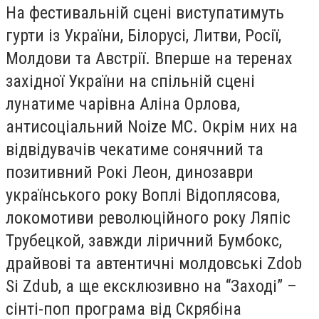
На фестивальній сцені виступатимуть
гурти із України, Білорусі, Литви, Росії,
Молдови та Австрії. Вперше на теренах
західної України на спільній сцені
лунатиме чарівна Аліна Орлова,
антисоціальний Noize MC. Окрім них на
відвідувачів чекатиме сонячний та
позитивний Рокі Леон, динозаври
українського року Воплі Відоплясова,
локомотиви революційного року Ляпіс
Трубецкой, завжди ліричний Бумбокс,
драйвові та автентичні молдовські Zdob
Si Zdub, а ще ексклюзивно на “Заході” –
сінті-поп програма від Скрябіна