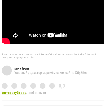
Якщо ви помітили помилку, виділіть необхідний текст і натисніть Ctrl + Enter, щоб
повідомити про це редакцію
Ірина Труш
Головний редактор мережі міських сайтів CitySites
0,0
Авторизуйтесь
, щоб оцінити