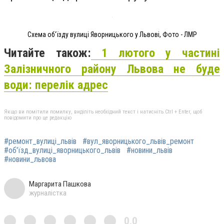
Схема об'їзду вулиці Яворницького у Львові, Фото - ЛМР
Читайте також:
1 лютого у частині
Залізничного району Львова не буде
води: перелік адрес
Якщо ви помітили помилку, виділіть необхідний текст і натисніть Ctrl + Enter, щоб
повідомити про це редакцію
#ремонт_вулиці_львів
#вул_яворницького_львів_ремонт
#об'їзд_вулиці_яворницького_львів
#новини_львів
#новини_львова
Маргарита Пашкова
журналістка
0,0