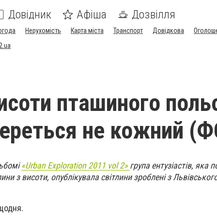
Довідник
Афіша
Дозвілля
огода
Нерухомість
Карта міста
Транспорт
Довідкова
Оголош
2.ua
висоти пташиного поль
ереться не кожний (
льбомі
«Urban Exploration 2011 vol 2»
група ентузіастів, яка 
ини з висоти, опублікувала світлини зроблені з Львівськог
 щодня.