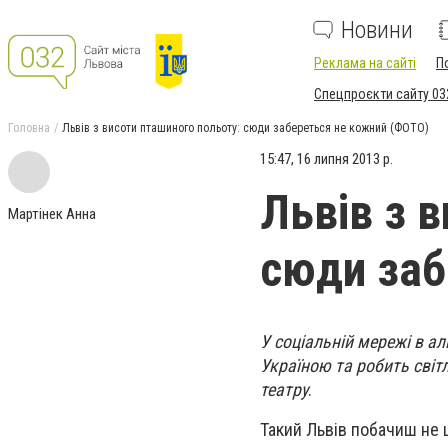
Новини
Реклама на сайті
П
Спецпроєкти сайту 03
Головна
Львів з висоти пташиного польоту: сюди забереться не кожний (ФОТО)
15:47, 16 липня 2013 р.
Львів з 
Мартінек Анна
сюди заб
У соціальній мережі в а
Україною та робить світл
театру
.
Такий Львів побачиш не