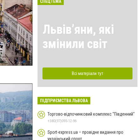
СПЕЦТЕМА
Львівʼяни, які
змінили світ
Всі матеріали тут
ПІДПРИЄМСТВА ЛЬВОВА
Торгово-відпочинковий комплекс "Південний"
+380(97)095-12-96
Sport-express.ua – провідне видання про
український спорт