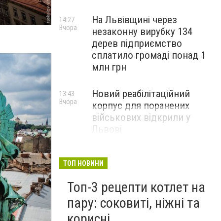
На Львівщині через
14:27
Вчора
незаконну вирубку 134
дерев підприємство
сплатило громаді понад 1
млн грн
Новий реабілітаційний
13:43
Вчора
корпус для поранених
військових відкрили у
Львові
ТОП НОВИНИ
Топ-3 рецепти котлет на
пару: соковиті, ніжні та
корисні