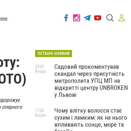
ення
ОСТАННІ НОВИНИ
оту:
Садовий прокоментував
23:41
Вчора
скандал через присутність
ФОТО)
митрополита УПЦ МП на
відкритті центру UNBROKEN
у Львові
подорожує
о оперного
Чому влітку волосся стає
17:56
Вчора
сухим і ламким: як на нього
впливають сонце, море та