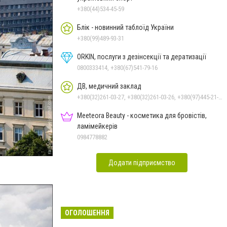
+380(44)534-45-59
Блік - новинний таблоїд України
+380(99)489-93-31
ORKIN, послуги з дезінсекції та дератизації
0800333414, +380(67)541-79-16
ДВ, медичний заклад
+380(32)261-03-27, +380(32)261-03-26, +380(97)445-21-76
Meeteora Beauty - косметика для бровістів,
ламімейкерів
0984778882
Додати підприємство
ОГОЛОШЕННЯ