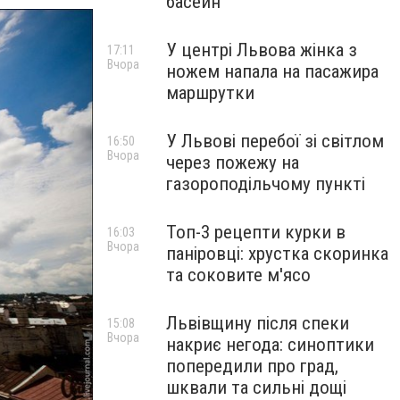
басейн
У центрі Львова жінка з
17:11
Вчора
ножем напала на пасажира
маршрутки
У Львові перебої зі світлом
16:50
Вчора
через пожежу на
газороподільчому пункті
Топ-3 рецепти курки в
16:03
Вчора
паніровці: хрустка скоринка
та соковите м'ясо
Львівщину після спеки
15:08
Вчора
накриє негода: синоптики
попередили про град,
шквали та сильні дощі