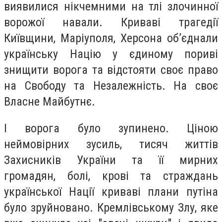
виявилися нікчемними на тлі злочинної
ворожої навали. Криваві трагедії
Київщини, Маріуполя, Херсона об’єднали
українську Націю у єдиному пориві
знищити ворога та відстояти своє право
на Свободу та Незалежність. На своє
Власне Майбутнє.
І ворога було зупинено. Ціною
неймовірних зусиль, тисяч життів
Захисників України та її мирних
громадян, болі, крові та страждань
української Нації криваві плани путіна
було зруйновано. Кремлівському Злу, яке