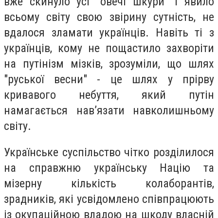
вже скинуло усі "овечі шкури" і явило
всьому світу свою звірину сутність, не
вдалося зламати українців. Навіть ті з
українців, кому не пощастило захворіти
на путінізм мізків, зрозуміли, що шлях
"руської весни" - це шлях у прірву
кривавого небуття, який путін
намагається нав’язати навколишньому
світу.
Українське суспільство чітко розділилося
на справжню українську Націю та
мізерну кількість колаборантів,
зрадників, які усвідомлено співпрацюють
із окупаційною владою на шкоду власній