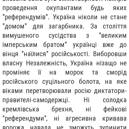
проведення окупантами будь яких
"референдумів". Україна ніколи не стане
"домом" для загарбника. За століття
вимушеного сусідства з "великим
імперським братом" українці вже до
вінця "наїлися" російськості. Виборовши
власну Незалежність, Україна нізащо не
проміняє її на морок та сморід
російського суцільного болота, на яке
віками перетворювали росію диктатори-
правителі-самодержці. Ні солодка
кремлівська брехня, ні фейкові
"референдуми", ні агресивна кривава
ворожа навала не зможуть зупинити