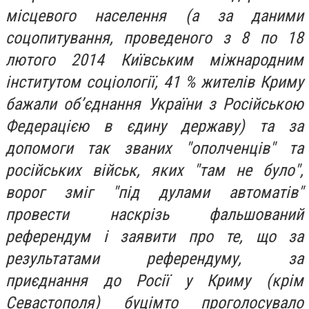
місцевого населення (а за даними
соцопитування, проведеного з 8 по 18
лютого 2014 Київським міжнародним
інститутом соціології, 41 % жителів Криму
бажали обʼєднання України з Російською
Федерацією в єдину державу) та за
допомоги так званих "ополченців" та
російських військ, яких "там не було",
ворог зміг "під дулами автоматів"
провести наскрізь фальшований
референдум і заявити про те, що за
результатами референдуму, за
приєднання до Росії у Криму (крім
Севастополя) буцімто проголосувало