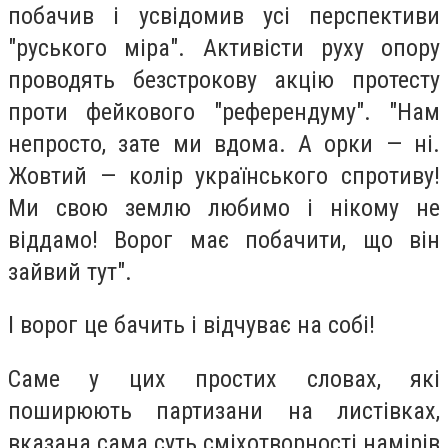
побачив і усвідомив усі перспективи
"руського міра". Активісти руху опору
проводять безстрокову акцію протесту
проти фейкового "референдуму". "Нам
непросто, зате ми вдома. А орки — ні.
Жовтий — колір українського спротиву!
Ми свою землю любимо і нікому не
віддамо! Ворог має побачити, що він
зайвий тут".
І ворог це бачить і відчуває на собі!
Саме у цих простих словах, які
поширюють партизани на листівках,
вказана сама суть сміхотворності намірів