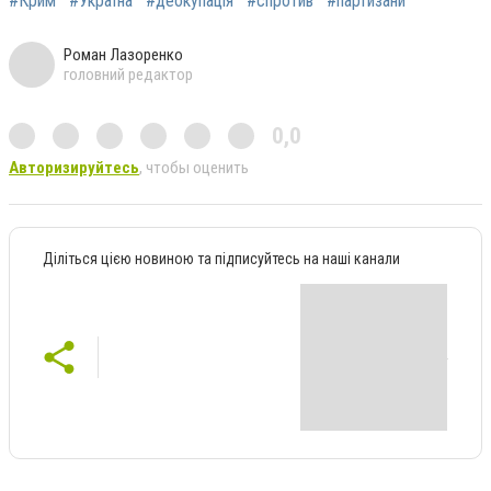
#Крим
#Україна
#деокупація
#спротив
#партизани
Роман Лазоренко
головний редактор
0,0
Авторизируйтесь
, чтобы оценить
Діліться цією новиною та підписуйтесь на наші канали