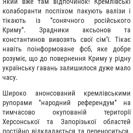
Який вже там відпочинок! Кремлівські
колаборанти поспіхом пакують валізи і
тікають із "сонячного російського
Криму". Зрадники аксьонов та
константинов вивозять свої сім’ї. Тікає
навіть поінформоване фсб, яке добре
розуміє, що до повернення Криму у рідну
українську гавань залишилося дуже мало
часу.
Широко анонсований кремлівськими
рупорами "народний референдум" на
тимчасово окупованій території
Херсонської та Запорізької областей
постійно відкладається та переноситься.