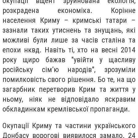
окупації вщент зруйнована екологія,
розкрадена економіка. Корінне
населення Криму – кримські татари –
зазнали таких утиснень та знущань, які
можливі були лише за часів сталіна та
епохи нквд. Навіть ті, хто на весні 2014
року щиро бажав "увійти у щасливу
російську сім’ю народів", зрозуміли
помилковість свого рішення. Бо те, на що
загарбник перетворив Крим та життя у
ньому, ніяк не відповідало яскравим
обкладинкам кремлівської пропаганди.
Окупації Криму та частини українського
Донбасу ворогові виявилося замало. 24