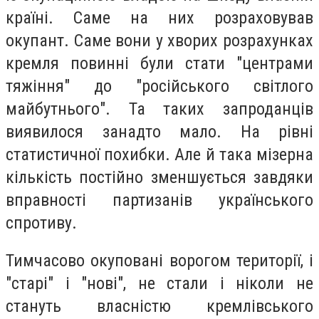
країні. Саме на них розраховував
окупант. Саме вони у хворих розрахунках
кремля повинні були стати "центрами
тяжіння" до "російського світлого
майбутнього". Та таких запроданців
виявилося занадто мало. На рівні
статистичної похибки. Але й така мізерна
кількість постійно зменшується завдяки
вправності партизанів українського
спротиву.
Тимчасово окуповані ворогом території, і
"старі" і "нові", не стали і ніколи не
стануть власністю кремлівського