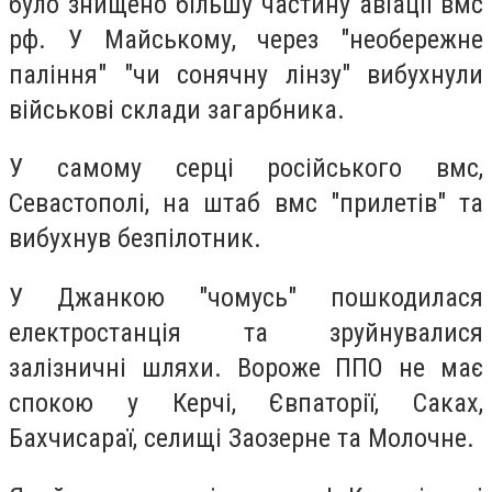
було знищено більшу частину авіації вмс
рф. У Майському, через "необережне
паління" "чи сонячну лінзу" вибухнули
військові склади загарбника.
У самому серці російського вмс,
Севастополі, на штаб вмс "прилетів" та
вибухнув безпілотник.
У Джанкою "чомусь" пошкодилася
електростанція та зруйнувалися
залізничні шляхи. Вороже ППО не має
спокою у Керчі, Євпаторії, Саках,
Бахчисараї, селищі Заозерне та Молочне.