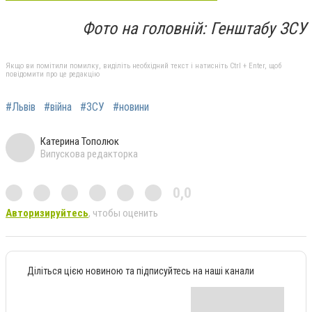
Фото на головній: Генштабу ЗСУ
Якщо ви помітили помилку, виділіть необхідний текст і натисніть Ctrl + Enter, щоб
повідомити про це редакцію
#Львів
#війна
#ЗСУ
#новини
Катерина Тополюк
Випускова редакторка
0,0
Авторизируйтесь
, чтобы оценить
Діліться цією новиною та підписуйтесь на наші канали