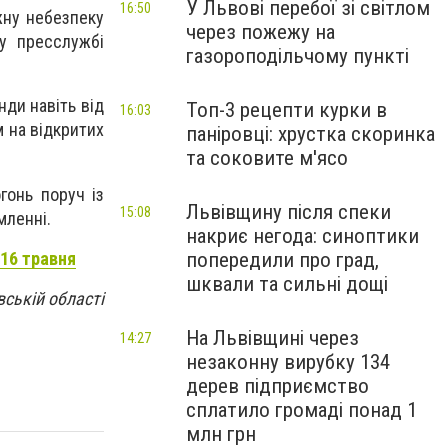
У Львові перебої зі світлом
16:50
жну небезпеку
через пожежу на
у пресслужбі
газороподільчому пункті
нди навіть від
Топ-3 рецепти курки в
16:03
 на відкритих
паніровці: хрустка скоринка
та соковите м'ясо
гонь поруч із
Львівщину після спеки
15:08
омленні.
накриє негода: синоптики
 16 травня
попередили про град,
шквали та сильні дощі
вській області
На Львівщині через
14:27
незаконну вирубку 134
дерев підприємство
сплатило громаді понад 1
млн грн