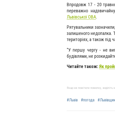
Впродовж 17 - 20 травн
переважно надзвичайну
Львівської ОВА
.
Рятувальники зазначили,
залишеного недопалка. 
територіях, а також під
"У першу чергу - не ви
будівлями, не розкидайте
Читайте також:
Як прой
Якщо ви помітили помилку, виділіть нео
#Львів
#погода
#Львівщи