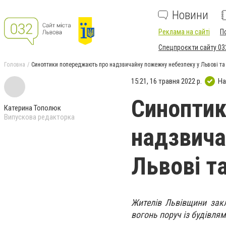
Новини
Реклама на сайті
П
Спецпроєкти сайту 03
Головна
Синоптики попереджають про надзвичайну пожежну небезпеку у Львові та
15:21, 16 травня 2022 р.
На
Синоптик
Катерина Тополюк
Випускова редакторка
надзвича
Львові та
Жителів Львівщини закл
вогонь поруч із будівлям