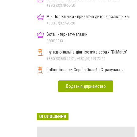
+380(93)370-50-50
МініПоліКлініка - приватна дитяча поліклініка
+380(67)327-90-20
Sota, інтернет-магазин
0800330131
Функціональна діагностика серця "Dr.Marts"
+380(73)855-25-01, +380(97)669-72-40
hotline.finance: Сервіс Онлайн Страхування
Додати підприємство
ОГОЛОШЕННЯ