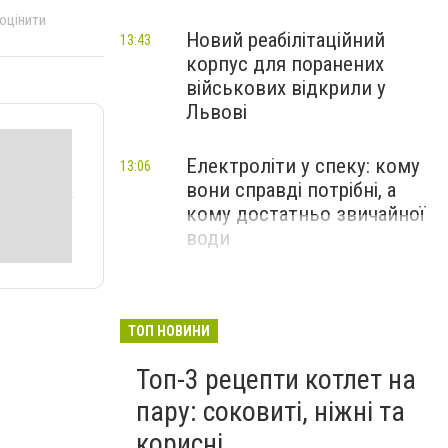
 оцінити
Новий реабілітаційний
13:43
корпус для поранених
військових відкрили у
Львові
Електроліти у спеку: кому
13:06
вони справді потрібні, а
кому достатньо звичайної
води
ТОП НОВИНИ
Топ-3 рецепти котлет на
пару: соковиті, ніжні та
корисні