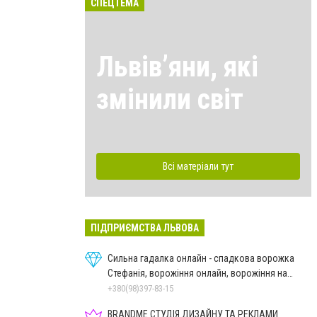
СПЕЦТЕМА
Львівʼяни, які
змінили світ
Всі матеріали тут
ПІДПРИЄМСТВА ЛЬВОВА
Сильна гадалка онлайн - спадкова ворожка
Стефанія, ворожіння онлайн, ворожіння на
картах Таро
+380(98)397-83-15
BRANDME СТУДІЯ ДИЗАЙНУ ТА РЕКЛАМИ