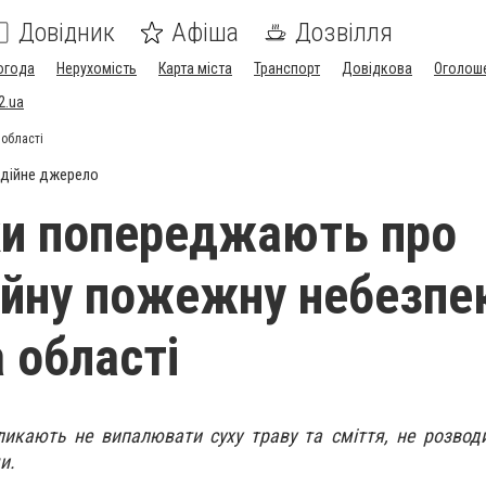
Довідник
Афіша
Дозвілля
огода
Нерухомість
Карта міста
Транспорт
Довідкова
Оголош
2.ua
 області
дійне джерело
и попереджають про
йну пожежну небезпек
 області
икають не випалювати суху траву та сміття, не розвод
и.