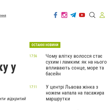
ення
ОСТАННІ НОВИНИ
Чому влітку волосся стає
17:56
сухим і ламким: як на нього
у у
впливають сонце, море та
басейн
У центрі Львова жінка з
17:11
ножем напала на пасажира
маршрутки
ити відкритий