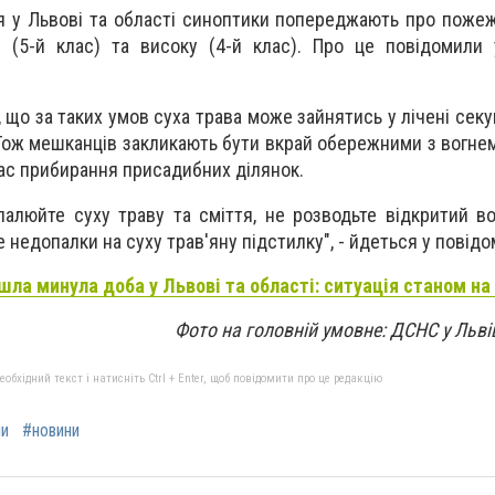
я у Львові та області синоптики попереджають про поже
 (5-й клас) та високу (4-й клас). Про це повідомили 
 що за таких умов суха трава може зайнятись у лічені секу
Тож мешканців закликають бути вкрай обережними з вогнем
 час прибирання присадибних ділянок.
палюйте суху траву та сміття, не розводьте відкритий во
 недопалки на суху трав'яну підстилку", - йдеться у повід
шла минула доба у Львові та області: ситуація станом на
Фото на головній умовне: ДСНС у Льві
бхідний текст і натисніть Ctrl + Enter, щоб повідомити про це редакцію
ни
#новини