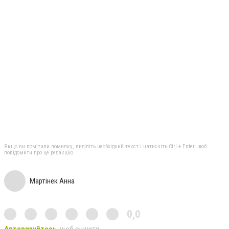
Якщо ви помітили помилку, виділіть необхідний текст і натисніть Ctrl + Enter, щоб
повідомити про це редакцію
Мартінек Анна
0,0
Авторизуйтесь
, щоб оцінити