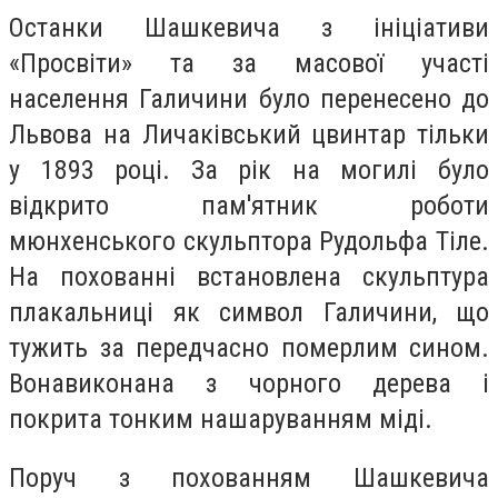
Останки Шашкевича з ініціативи
«Просвіти» та за масової участі
населення Галичини було перенесено до
Львова на Личаківський цвинтар тільки
у 1893 році. За рік на могилі було
відкрито пам'ятник роботи
мюнхенського скульптора Рудольфа Тіле.
На похованні встановлена скульптура
плакальниці як символ Галичини, що
тужить за передчасно померлим сином.
Вона
виконана з чорного дерева і
покрита тонким нашаруванням міді.
Поруч з похованням Шашкевича