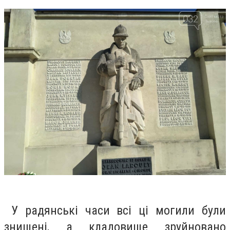
У
радянські часи всі ці могили були
знищені, а кладовище зруйновано