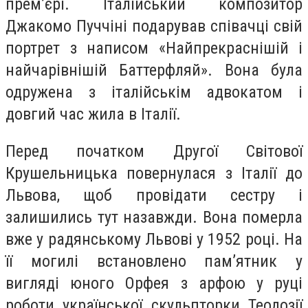
премʼєрі. Італійський композитор
Джакомо Пуччіні подарував співачці свій
портрет з написом «Найпрекраснішій і
найчарівнішій Баттерфляй». Вона була
одружена з італійськім адвокатом і
довгий час жила в Італії.
Перед початком Другої Світової
Крушельницька повернулася з Італії до
Львова, щоб провідати сестру і
залишились тут назавжди. Вона померла
вже у радянському Львові у 1952 році. На
її могилі встановлено памʼятник у
вигляді юного Орфея з арфою у руці
роботи української скульпторки Теодозії