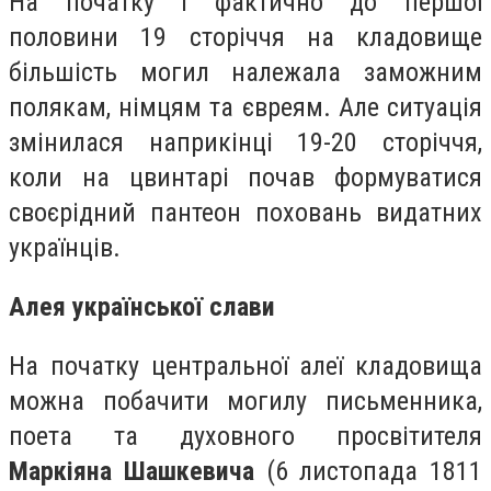
На початку і фактично до першої
половини 19 сторіччя на кладовище
більшість могил належала заможним
полякам, німцям та євреям. Але ситуація
змінилася наприкінці 19-20 сторіччя,
коли на цвинтарі почав формуватися
своєрідний пантеон поховань видатних
українців.
Алея української слави
На початку центральної алеї кладовища
можна побачити могилу письменника,
поета та духовного просвітителя
Маркіяна Шашкевича
(
6 листопада 1811