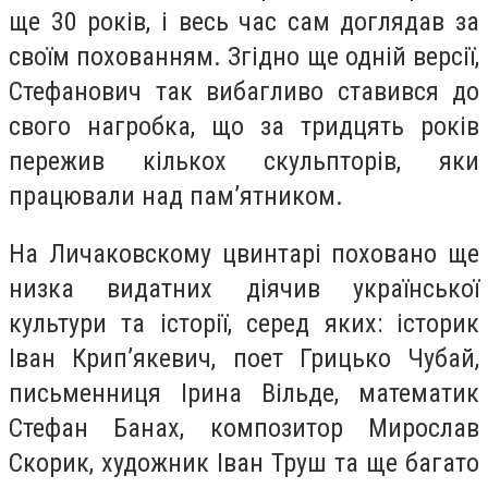
ще 30 років, і весь час сам доглядав за
своїм похованням. Згідно ще одній версії,
Стефанович так вибагливо ставився до
свого нагробка, що за тридцять років
пережив кількох скульпторів, яки
працювали над памʼятником.
На Личаковскому цвинтарі поховано ще
низка видатних діячив української
культури та історії, серед яких: історик
Іван Крип’якевич, поет Грицько Чубай,
письменниця Ірина Вільде, математик
Стефан Банах, композитор Мирослав
Скорик, художник Іван Труш та ще багато