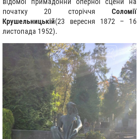
відомої примадонни оперної сцени на
початку 20 сторіччя
Соломії
Крушельницькій
(23 вересня 1872 – 16
листопада 1952).