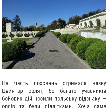
Ця часть поховань отримала назву
Цвинтар орлят, бо багато учасників
бойових дій носили польську відзнаку —
орлів та були підлітками. Хоча саме