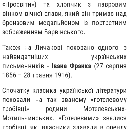
«Просвіти») та хлопчик з лавровим
вінком вічної слави, який він тримає над
бронзовим медальйоном із портретним
зображенням Барвінського.
Також на Личакові поховано одного із
найвидатніших українських
письменників -
Івана Франка
(27 серпня
1856 – 28 травня 1916).
Спочатку класика української літератури
поховали на так званому «готелевому
гробівці» родини Мотелевських-
Мотильчинських. «Готелевими» звалися
гробівці, які власники здавали в оренду