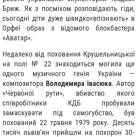
Бриж. Як з посміхом розповідають гіди,
сьогодні діти дуже швидко«впізнають» в
Орфеї образ з відомого блокбастера
«Аватар».
Недалеко від поховання Крушельницької
на полі № 22 знаходиться могила ще
одного музичного генія України —
композитора
Володимира Івасюка
. Автор
«Червоної рути», вбивство якого
співробітники КДБ пробували
замаскувати під самогубство, був
похований 22 травня 1979 року. Десять
тисяч львівʼян прийшли на похорон 30-