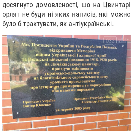
досягнуто домовленості, шо на Цвинтарі
орлят не буди ні яких написів, які можно
було б трактувати, як антіукраїнські.