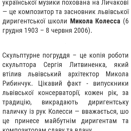
української музики похована на Личакові
— це композитор та засновник львівської
диригентської школи
Микола Колесса
(6
грудня 1903 – 8 червня 2006).
Скульптурне погруддя – це копія роботи
скульптора Сергія Литвиненка, який
втілив львівський архітектор Микола
Рибинчук. Цікавий факт - випускники
львівської консерваторії, кожен рік, за
традицію, викрадають диригентську
паличку із рук Колесси — вважається, шо
це принесе майбутнім диригентам та
композиторам славу та вдачу.